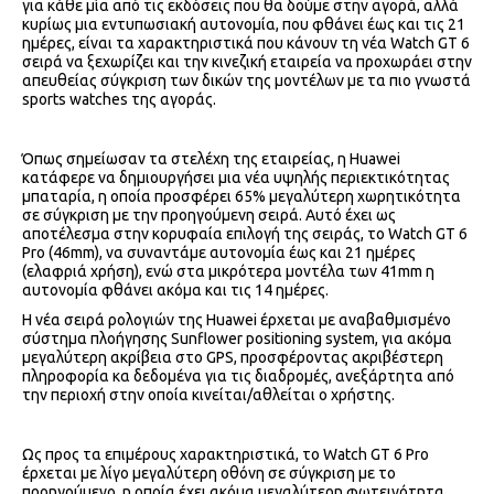
για κάθε μία από τις εκδόσεις που θα δούμε στην αγορά, αλλά
κυρίως μια εντυπωσιακή αυτονομία, που φθάνει έως και τις 21
ημέρες, είναι τα χαρακτηριστικά που κάνουν τη νέα Watch GT 6
σειρά να ξεχωρίζει και την κινεζική εταιρεία να προχωράει στην
απευθείας σύγκριση των δικών της μοντέλων με τα πιο γνωστά
sports watches της αγοράς.
Όπως σημείωσαν τα στελέχη της εταιρείας, η Huawei
κατάφερε να δημιουργήσει μια νέα υψηλής περιεκτικότητας
μπαταρία, η οποία προσφέρει 65% μεγαλύτερη χωρητικότητα
σε σύγκριση με την προηγούμενη σειρά. Αυτό έχει ως
αποτέλεσμα στην κορυφαία επιλογή της σειράς, το Watch GT 6
Pro (46mm), να συναντάμε αυτονομία έως και 21 ημέρες
(ελαφριά χρήση), ενώ στα μικρότερα μοντέλα των 41mm η
αυτονομία φθάνει ακόμα και τις 14 ημέρες.
Η νέα σειρά ρολογιών της Huawei έρχεται με αναβαθμισμένο
σύστημα πλοήγησης Sunflower positioning system, για ακόμα
μεγαλύτερη ακρίβεια στο GPS, προσφέροντας ακριβέστερη
πληροφορία κα δεδομένα για τις διαδρομές, ανεξάρτητα από
την περιοχή στην οποία κινείται/αθλείται ο χρήστης.
Ως προς τα επιμέρους χαρακτηριστικά, το Watch GT 6 Pro
έρχεται με λίγο μεγαλύτερη οθόνη σε σύγκριση με το
προηγούμενο, η οποία έχει ακόμα μεγαλύτερη φωτεινότητα