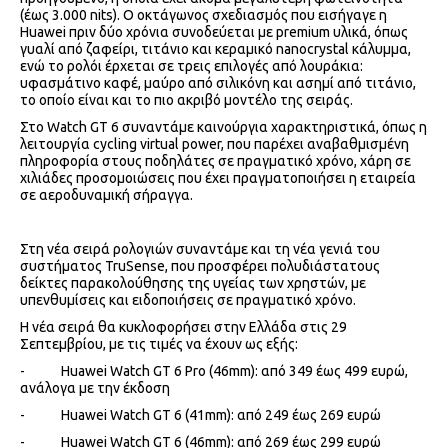
(έως 3.000 nits). O οκτάγωνος σχεδιασμός που εισήγαγε η
Huawei πριν δύο χρόνια συνοδεύεται με premium υλικά, όπως
γυαλί από ζαφείρι, τιτάνιο και κεραμικό nanocrystal κάλυμμα,
ενώ το ρολόι έρχεται σε τρεις επιλογές από λουράκια:
υφασμάτινο καφέ, μαύρο από σιλικόνη και ασημί από τιτάνιο,
το οποίο είναι και το πιο ακριβό μοντέλο της σειράς.
Στο Watch GT 6 συναντάμε καινούργια χαρακτηριστικά, όπως η
λειτουργία cycling virtual power, που παρέχει αναβαθμισμένη
πληροφορία στους ποδηλάτες σε πραγματικό χρόνο, χάρη σε
χιλιάδες προσομοιώσεις που έχει πραγματοποιήσει η εταιρεία
σε αεροδυναμική σήραγγα.
Στη νέα σειρά ρολογιών συναντάμε και τη νέα γενιά του
συστήματος TruSense, που προσφέρει πολυδιάστατους
δείκτες παρακολούθησης της υγείας των χρηστών, με
υπενθυμίσεις και ειδοποιήσεις σε πραγματικό χρόνο.
Η νέα σειρά θα κυκλοφορήσει στην Ελλάδα στις 29
Σεπτεμβρίου, με τις τιμές να έχουν ως εξής:
- Huawei Watch GT 6 Pro (46mm): από 349 έως 499 ευρώ,
ανάλογα με την έκδοση
- Huawei Watch GT 6 (41mm): από 249 έως 269 ευρώ
- Huawei Watch GT 6 (46mm): από 269 έως 299 ευρώ