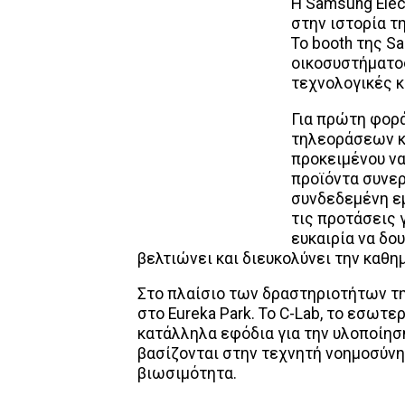
Η Samsung Elec
στην ιστορία τ
Το booth της S
οικοσυστήματος
τεχνολογικές κ
Για πρώτη φορά
τηλεοράσεων κα
προκειμένου να
προϊόντα συνερ
συνδεδεμένη εμ
τις προτάσεις γ
ευκαιρία να δο
βελτιώνει και διευκολύνει την καθ
Στο πλαίσιο των δραστηριοτήτων της
στο Eureka Park. Το C-Lab, το εσωτερ
κατάλληλα εφόδια για την υλοποίησ
βασίζονται στην τεχνητή νοημοσύνη
βιωσιμότητα.