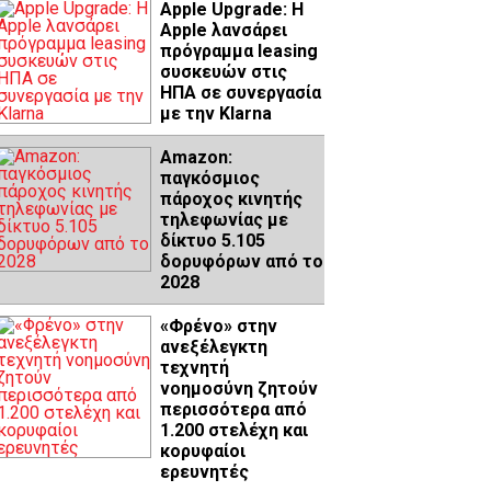
Apple Upgrade: Η
Apple λανσάρει
πρόγραμμα leasing
συσκευών στις
ΗΠΑ σε συνεργασία
με την Klarna
Amazon:
παγκόσμιος
πάροχος κινητής
τηλεφωνίας με
δίκτυο 5.105
δορυφόρων από το
2028
«Φρένο» στην
ανεξέλεγκτη
τεχνητή
νοημοσύνη ζητούν
περισσότερα από
1.200 στελέχη και
κορυφαίοι
ερευνητές