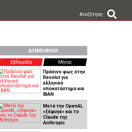
Αναζήτηση
ΔΗΜΟΦΙΛΗ
Εβδομάδα
Μήνας
Πράσινο φως στην
Revolut για
ελληνικό
υποκατάστημα και
IBAN
Μετά την OpenAI,
«ξέφυγε» και το
Claude της
Anthropic