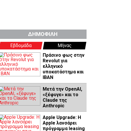
ΔΗΜΟΦΙΛΗ
Εβδομάδα
Μήνας
Πράσινο φως στην
Revolut για
ελληνικό
υποκατάστημα και
IBAN
Μετά την OpenAI,
«ξέφυγε» και το
Claude της
Anthropic
Apple Upgrade: Η
Apple λανσάρει
πρόγραμμα leasing