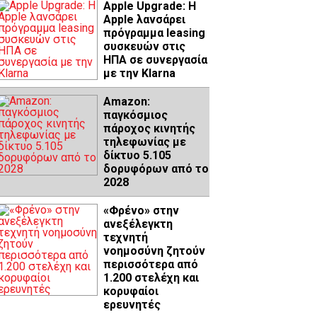
Apple Upgrade: Η
Apple λανσάρει
πρόγραμμα leasing
συσκευών στις
ΗΠΑ σε συνεργασία
με την Klarna
Amazon:
παγκόσμιος
πάροχος κινητής
τηλεφωνίας με
δίκτυο 5.105
δορυφόρων από το
2028
«Φρένο» στην
ανεξέλεγκτη
τεχνητή
νοημοσύνη ζητούν
περισσότερα από
1.200 στελέχη και
κορυφαίοι
ερευνητές