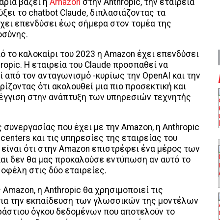
λάρια βάζει η
Amazon
στην Anthropic, την εταιρεία
ύξει το chatbot Claude, διπλασιάζοντας τα
χει επενδύσει έως σήμερα στον τομέα της
οσύνης.
πό το καλοκαίρι του 2023 η Amazon έχει επενδύσει
hropic. Η εταιρεία του Claude προσπαθεί να
 από τον ανταγωνισμό -κυρίως την OpenAI και την
ρίζοντας ότι ακολουθεί μια πιο προσεκτική και
έγγιση στην ανάπτυξη των υπηρεσιών τεχνητής
ς συνεργασίας που έχει με την Amazon, η Anthropic
centers και τις υπηρεσίες της εταιρείας του
 είναι ότι στην Amazon επιστρέφει ένα μέρος των
και δεν θα μας προκαλούσε εντύπωση αν αυτό το
οφέλη στις δύο εταιρείες.
Amazon, η Anthropic θα χρησιμοποιεί τις
για την εκπαίδευση των γλωσσικών της μοντέλων
εράστιου όγκου δεδομένων που αποτελούν το