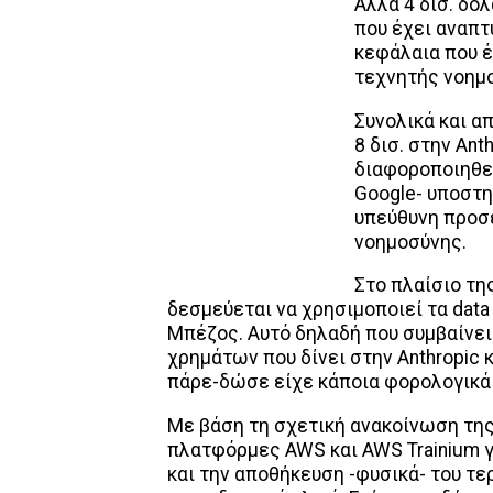
Άλλα 4 δισ. δο
που έχει αναπτ
κεφάλαια που έ
τεχνητής νοημ
Συνολικά και α
8 δισ. στην Ant
διαφοροποιηθεί
Google- υποστη
υπεύθυνη προσ
νοημοσύνης.
Στο πλαίσιο τη
δεσμεύεται να χρησιμοποιεί τα data 
Μπέζος. Αυτό δηλαδή που συμβαίνει
χρημάτων που δίνει στην Anthropic 
πάρε-δώσε είχε κάποια φορολογικά 
Με βάση τη σχετική ανακοίνωση της 
πλατφόρμες AWS και AWS Trainium 
και την αποθήκευση -φυσικά- του τ