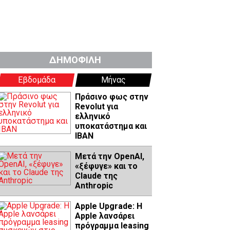
ΔΗΜΟΦΙΛΗ
Εβδομάδα
Μήνας
Πράσινο φως στην
Revolut για
ελληνικό
υποκατάστημα και
IBAN
Μετά την OpenAI,
«ξέφυγε» και το
Claude της
Anthropic
Apple Upgrade: Η
Apple λανσάρει
πρόγραμμα leasing