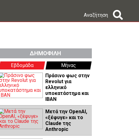
Αναζήτηση
ΔΗΜΟΦΙΛΗ
Εβδομάδα
Μήνας
Πράσινο φως στην
Revolut για
ελληνικό
υποκατάστημα και
IBAN
Μετά την OpenAI,
«ξέφυγε» και το
Claude της
Anthropic