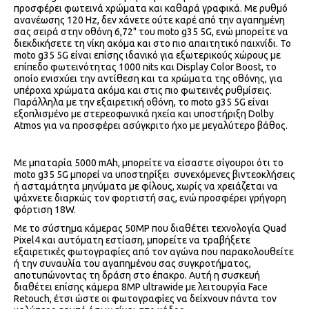
προσφέρει φωτεινά χρώματα και καθαρά γραφικά. Με ρυθμό
ανανέωσης 120 Hz, δεν χάνετε ούτε καρέ από την αγαπημένη
σας σειρά στην οθόνη 6,72" του moto g35 5G, ενώ μπορείτε να
διεκδικήσετε τη νίκη ακόμα και στο πιο απαιτητικό παιχνίδι. Το
moto g35 5G είναι επίσης ιδανικό για εξωτερικούς χώρους με
επίπεδο φωτεινότητας 1000 nits και Display Color Boost, το
οποίο ενισχύει την αντίθεση και τα χρώματα της οθόνης, για
υπέροχα χρώματα ακόμα και στις πιο φωτεινές ρυθμίσεις.
Παράλληλα με την εξαιρετική οθόνη, το moto g35 5G είναι
εξοπλισμένο με στερεοφωνικά ηχεία και υποστήριξη Dolby
Atmos για να προσφέρει ασύγκριτο ήχο με μεγαλύτερο βάθος.
Με μπαταρία 5000 mAh, μπορείτε να είσαστε σίγουροι ότι το
moto g35 5G μπορεί να υποστηρίξει συνεχόμενες βιντεοκλήσεις
ή ασταμάτητα μηνύματα με φίλους, χωρίς να χρειάζεται να
ψάχνετε διαρκώς τον φορτιστή σας, ενώ προσφέρει γρήγορη
φόρτιση 18W.
Με το σύστημα κάμερας 50MP που διαθέτει τεχνολογία Quad
Pixel4 και αυτόματη εστίαση, μπορείτε να τραβήξετε
εξαιρετικές φωτογραφίες από τον αγώνα που παρακολουθείτε
ή την συναυλία του αγαπημένου σας συγκροτήματος,
αποτυπώνοντας τη δράση στο έπακρο. Αυτή η συσκευή
διαθέτει επίσης κάμερα 8MP ultrawide με λειτουργία Face
Retouch, έτσι ώστε οι φωτογραφίες να δείχνουν πάντα τον