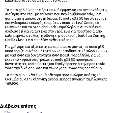
καλύτερο εαυτό όσων είναι στο κάδρο.
Το moto g35 5G προσφέρει κομψή εμφάνιση και ανεπανάληπτη
αίσθηση στο χέρι, με επιλογές που περιλαμβάνουν λείο, ματ
φινίρισμα ή απαλό, vegan δέρμα. Το moto g35 5G διατίθεται σε
παιχνιδιάρικες επιλογές χρωμάτων όπως το Leaf Green, το
Guava Red και το Midnight Black. Παράλληλα, η συσκευή έχει
σχεδιαστεί για να αντέχει στο νερό, ενώ για προστασία από
καθημερινές ατυχίες, η οθόνη της συσκευής διαθέτει Corning
Gorilla Glass 3 για επιπλέον ανθεκτικότητα.
Για γρήγορη και αξιόπιστη εμπειρία ψυχαγωγίας, το moto g35
υποστηρίζει συνδεσιμότητα 5G και αποθηκευτικό χώρο 128 GB,
με 4GB RAM και δυνατότητα RAM Boost. Παράλληλα, για να
έχετε το κεφάλι σας ήσυχο, το moto g35 5G προσφέρει
δυνατότητες Moto Secure
και Family Spaceγια την προστασία
τόσο την δική σας, όσο και των αγαπημένων σας προσώπων.
Το moto g35 5G θα είναι διαθέσιμο προς πώληση από τις 15
Οκτωβρίου στην ελληνική αγορά με προτεινόμενη τιμή λιανικής
169,90€.
Διάβασε επίσης