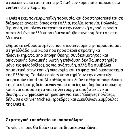
στοχεύει να καταστήσει την Data4 τον κορυφαίο πάροχο data
centers στην Ευρώπη.
Η Data4 έχει πανευρωπαϊκή παρουσία και δραστηριοποιείται σε
διάφορες αγορές, όπως στη Γαλλία, Ιταλία, Ισπανία, Πολωνία,
Γερμανία, και πλέον εισέρχεται στην ελληνική αγορά, η οποία
αποτελεί ένα πολλά υποσχόμενο κόμβο συνδεσιμότητας στη
Μεσόγειο.
«Είμαστε ενθουσιασμένοι που επεκτείνουμε την παρουσία μας
στην Ελλάδα, μια χώρα που προσφέρει στρατηγικά
πλεονεκτήματα από άποψη θέσης, συνδεσιμότητας και
οικονομικής δυναμικής. Αυτή η επένδυση δεν θα υποστηρίξει
μόνο τις φιλοδοξίες μας για ανάπτυξη, αλλά θα συμβάλει
σημαντικά στην τοπική οικονομία και το ψηφιακό οικοσύστημα
της Ελλάδας. Τα data centers υποστηρίζουν την ανάπτυξη
υπηρεσιών cloud και AI, καθώς αποτελούν το θησαυροφυλάκιο
της διαχείρισης δεδομένων για εταιρείες και δημόσια διοίκηση
και είναι απαραίτητα για τη λειτουργία αποδοτικών και
βιώσιμων ψηφιακών υπηρεσιών για τους Έλληνες πολίτες»,
δήλωσε ο Olivier Micheli, Πρόεδρος και Διευθύνων Σύμβουλος
της Data4.
Στρατηγική τοποθεσία και απασχόληση
Το νέο campus θα βρίσκεται σε βιομηχανική ζώνη,