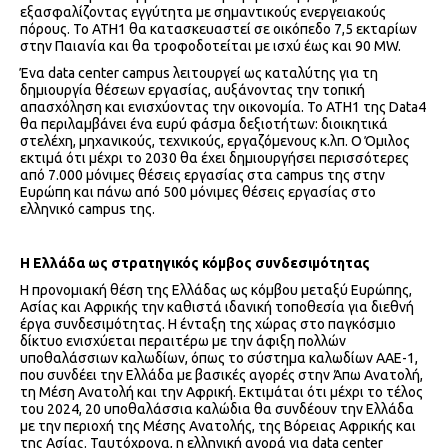
εξασφαλίζοντας εγγύτητα με σημαντικούς ενεργειακούς
πόρους. Το ATH1 θα κατασκευαστεί σε οικόπεδο 7,5 εκταρίων
στην Παιανία και θα τροφοδοτείται με ισχύ έως και 90 MW.
Ένα data center campus λειτουργεί ως καταλύτης για τη
δημιουργία θέσεων εργασίας, αυξάνοντας την τοπική
απασχόληση και ενισχύοντας την οικονομία. Το ATH1 της Data4
θα περιλαμβάνει ένα ευρύ φάσμα δεξιοτήτων: διοικητικά
στελέχη, μηχανικούς, τεχνικούς, εργαζόμενους κ.λπ. O Όμιλος
εκτιμά ότι μέχρι το 2030 θα έχει δημιουργήσει περισσότερες
από 7.000 μόνιμες θέσεις εργασίας στα campus της στην
Ευρώπη και πάνω από 500 μόνιμες θέσεις εργασίας στο
ελληνικό campus της.
Η Ελλάδα ως στρατηγικός κόμβος συνδεσιμότητας
Η προνομιακή θέση της Ελλάδας ως κόμβου μεταξύ Ευρώπης,
Ασίας και Αφρικής την καθιστά ιδανική τοποθεσία για διεθνή
έργα συνδεσιμότητας. Η ένταξη της χώρας στο παγκόσμιο
δίκτυο ενισχύεται περαιτέρω με την άφιξη πολλών
υποθαλάσσιων καλωδίων, όπως το σύστημα καλωδίων AAE-1,
που συνδέει την Ελλάδα με βασικές αγορές στην Άπω Ανατολή,
τη Μέση Ανατολή και την Αφρική. Εκτιμάται ότι μέχρι το τέλος
του 2024, 20 υποθαλάσσια καλώδια θα συνδέουν την Ελλάδα
με την περιοχή της Μέσης Ανατολής, της Βόρειας Αφρικής και
της Ασίας. Ταυτόχρονα, η ελληνική αγορά για data center