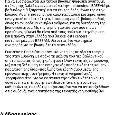
Για να εξασφαλιστεί μια τέτοια βιώσιμη ψηφιακή ανάπτυξη,
στόχος της Data4 είναι να επιτύχει την πιστοποίηση BREEAM με
βαθμολογία "Εξαιρετική" για τα κέντρα δεδομένων της στην
Ελλάδα. Αυτή η πιστοποίηση καλύπτει βασικά κριτήρια, όπως
ενεργειακή αποδοτικότητα, διαχείριση νερού, βιώσιμα υλικά,
όπως το σκυρόδεμα χαμηλού άνθρακα, και τη διατήρηση της
βιοποικιλότητας. Με την τήρηση αυτών των αυστηρών
προτύπων, η Data4 θα είναι από τους πρώτους στην Ευρώπη
και η πρώτη στην Ελλάδα που θα έχει data centers
πιστοποιημένα με BREEAM, θέτοντας ένα νέο σημείο
αναφοράς για τη βιωσιμότητα στον κλάδο.
Επιπλέον, η Data4 έχει εισάγει καινοτομίες σε όλα τα campus
της στην Ευρώπη, με στόχο τη μείωση του περιβαλλοντικού
αποτυπώματος, όπως η χρήση μοντέλων τεχνητής νοημοσύνης
(AI) για τη βελτίωση της ενεργειακής αποδοτικότητας και την
παράταση της διάρκειας ζωής του εξοπλισμού μέσω της
προγνωστικής συντήρησης. Η τεχνητή νοημοσύνη(AI)
χρησιμοποιείται για να ενισχύσει την ανθεκτικότητα και τη
δυνατότητα επέκτασης των data centers της εταιρείας,
καθιστώντας τα καλύτερα εξοπλισμένα για να ανταπεξέλθουν
στις αυξανόμενες απαιτήσεις της τεχνητής νοημοσύνης (AI).
Διάβασε επίσης