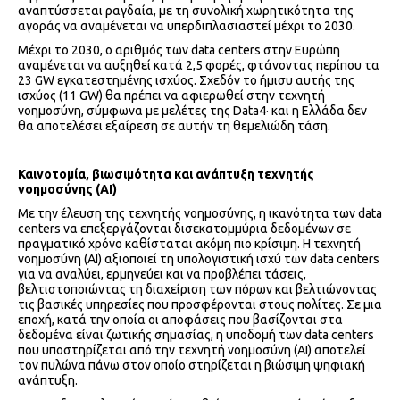
αναπτύσσεται ραγδαία, με τη συνολική χωρητικότητα της
αγοράς να αναμένεται να υπερδιπλασιαστεί μέχρι το 2030.
Μέχρι το 2030, ο αριθμός των data centers στην Ευρώπη
αναμένεται να αυξηθεί κατά 2,5 φορές, φτάνοντας περίπου τα
23 GW εγκατεστημένης ισχύος. Σχεδόν το ήμισυ αυτής της
ισχύος (11 GW) θα πρέπει να αφιερωθεί στην τεχνητή
νοημοσύνη, σύμφωνα με μελέτες της Data4· και η Ελλάδα δεν
θα αποτελέσει εξαίρεση σε αυτήν τη θεμελιώδη τάση.
Καινοτομία, βιωσιμότητα και ανάπτυξη τεχνητής
νοημοσύνης (AI)
Με την έλευση της τεχνητής νοημοσύνης, η ικανότητα των data
centers να επεξεργάζονται δισεκατομμύρια δεδομένων σε
πραγματικό χρόνο καθίσταται ακόμη πιο κρίσιμη. Η τεχνητή
νοημοσύνη (ΑΙ) αξιοποιεί τη υπολογιστική ισχύ των data centers
για να αναλύει, ερμηνεύει και να προβλέπει τάσεις,
βελτιστοποιώντας τη διαχείριση των πόρων και βελτιώνοντας
τις βασικές υπηρεσίες που προσφέρονται στους πολίτες. Σε μια
εποχή, κατά την οποία οι αποφάσεις που βασίζονται στα
δεδομένα είναι ζωτικής σημασίας, η υποδομή των data centers
που υποστηρίζεται από την τεχνητή νοημοσύνη (ΑΙ) αποτελεί
τον πυλώνα πάνω στον οποίο στηρίζεται η βιώσιμη ψηφιακή
ανάπτυξη.