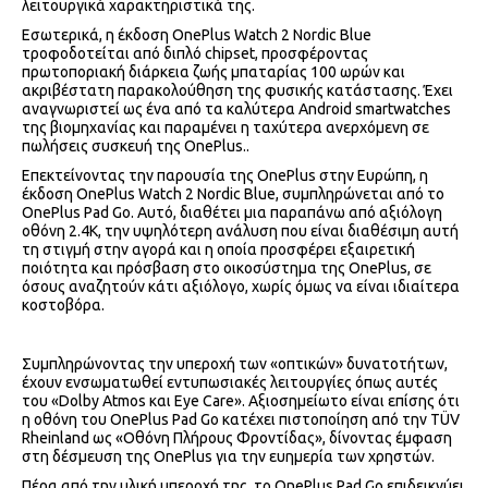
λειτουργικά χαρακτηριστικά της.
Εσωτερικά, η έκδοση OnePlus Watch 2 Nordic Blue
τροφοδοτείται από διπλό chipset, προσφέροντας
πρωτοποριακή διάρκεια ζωής μπαταρίας 100 ωρών και
ακριβέστατη παρακολούθηση της φυσικής κατάστασης. Έχει
αναγνωριστεί ως ένα από τα καλύτερα Android smartwatches
της βιομηχανίας και παραμένει η ταχύτερα ανερχόμενη σε
πωλήσεις συσκευή της OnePlus..
Επεκτείνοντας την παρουσία της OnePlus στην Ευρώπη, η
έκδοση OnePlus Watch 2 Nordic Blue, συμπληρώνεται από το
OnePlus Pad Go. Αυτό, διαθέτει μια παραπάνω από αξιόλογη
οθόνη 2.4K, την υψηλότερη ανάλυση που είναι διαθέσιμη αυτή
τη στιγμή στην αγορά και η οποία προσφέρει εξαιρετική
ποιότητα και πρόσβαση στο οικοσύστημα της OnePlus, σε
όσους αναζητούν κάτι αξιόλογο, χωρίς όμως να είναι ιδιαίτερα
κοστοβόρα.
Συμπληρώνοντας την υπεροχή των «οπτικών» δυνατοτήτων,
έχουν ενσωματωθεί εντυπωσιακές λειτουργίες όπως αυτές
του «Dolby Atmos και Eye Care». Αξιοσημείωτο είναι επίσης ότι
η οθόνη του OnePlus Pad Go κατέχει πιστοποίηση από την TÜV
Rheinland ως «Οθόνη Πλήρους Φροντίδας», δίνοντας έμφαση
στη δέσμευση της OnePlus για την ευημερία των χρηστών.
Πέρα από την υλική υπεροχή της, το OnePlus Pad Go επιδεικνύει