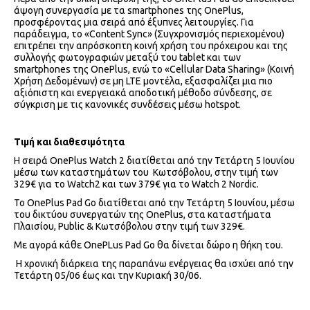
άψογη συνεργασία με τα smartphones της OnePlus,
προσφέροντας μια σειρά από έξυπνες λειτουργίες. Για
παράδειγμα, το «Content Sync» (Συγχρονισμός περιεχομένου)
επιτρέπει την απρόσκοπτη κοινή χρήση του πρόχειρου και της
συλλογής φωτογραφιών μεταξύ του tablet και των
smartphones της OnePlus, ενώ το «Cellular Data Sharing» (Κοινή
Χρήση Δεδομένων) σε μη LTE μοντέλα, εξασφαλίζει μια πιο
αξιόπιστη και ενεργειακά αποδοτική μέθοδο σύνδεσης, σε
σύγκριση με τις κανονικές συνδέσεις μέσω hotspot.
Τιμή και διαθεσιμότητα
Η σειρά OnePlus Watch 2 διατίθεται από την Τετάρτη 5 Ιουνίου
μέσω των καταστημάτων του Κωτσόβολου, στην τιμή των
329€ για το Watch2 και των 379€ για το Watch 2 Nordic.
Το OnePlus Pad Go διατίθεται από την Τετάρτη 5 Ιουνίου, μέσω
του δικτύου συνεργατών της OnePlus, στα καταστήματα
Πλαισίου, Public & Κωτσόβολου στην τιμή των 329€.
Με αγορά κάθε OnePLus Pad Go θα δίνεται δώρο η θήκη του.
H χρονική διάρκεια της παραπάνω ενέργειας θα ισχύει από την
Τετάρτη 05/06 έως και την Κυριακή 30/06.