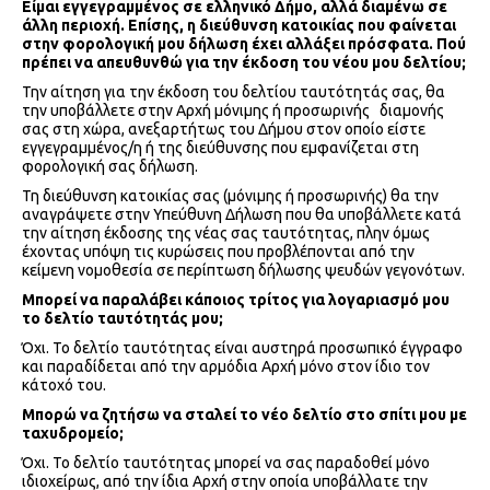
Είμαι εγγεγραμμένος σε ελληνικό Δήμο, αλλά διαμένω σε
άλλη περιοχή. Επίσης, η διεύθυνση κατοικίας που φαίνεται
στην φορολογική μου δήλωση έχει αλλάξει πρόσφατα. Πού
πρέπει να απευθυνθώ για την έκδοση του νέου μου δελτίου;
Την αίτηση για την έκδοση του δελτίου ταυτότητάς σας, θα
την υποβάλλετε στην Αρχή μόνιμης ή προσωρινής διαμονής
σας στη χώρα, ανεξαρτήτως του Δήμου στον οποίο είστε
εγγεγραμμένος/η ή της διεύθυνσης που εμφανίζεται στη
φορολογική σας δήλωση.
Τη διεύθυνση κατοικίας σας (μόνιμης ή προσωρινής) θα την
αναγράψετε στην Υπεύθυνη Δήλωση που θα υποβάλλετε κατά
την αίτηση έκδοσης της νέας σας ταυτότητας, πλην όμως
έχοντας υπόψη τις κυρώσεις που προβλέπονται από την
κείμενη νομοθεσία σε περίπτωση δήλωσης ψευδών γεγονότων.
Μπορεί να παραλάβει κάποιος τρίτος για λογαριασμό μου
το δελτίο ταυτότητάς μου;
Όχι. Το δελτίο ταυτότητας είναι αυστηρά προσωπικό έγγραφο
και παραδίδεται από την αρμόδια Αρχή μόνο στον ίδιο τον
κάτοχό του.
Μπορώ να ζητήσω να σταλεί το νέο δελτίο στο σπίτι μου με
ταχυδρομείο;
Όχι. Το δελτίο ταυτότητας μπορεί να σας παραδοθεί μόνο
ιδιοχείρως, από την ίδια Αρχή στην οποία υποβάλλατε την