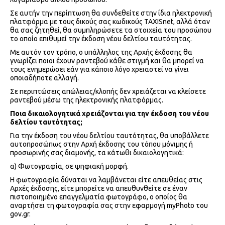
Σε αυτήν την περίπτωση θα συνδεθείτε στην ίδια ηλεκτρονική
πλατφόρμα με τους δικούς σας κωδικούς TAXISnet, αλλά όταν
θα σας ζητηθεί, θα συμπληρώσετε τα στοιχεία του προσώπου
το οποίο επιθυμεί την έκδοση νέου δελτίου ταυτότητας.
Με αυτόν τον τρόπο, ο υπάλληλος της Αρχής έκδοσης θα
γνωρίζει ποιοι έχουν ραντεβού κάθε στιγμή και θα μπορεί να
τους ενημερώσει εάν για κάποιο λόγο χρειαστεί να γίνει
οποιαδήποτε αλλαγή.
Σε περιπτώσεις απώλειας/κλοπής δεν χρειάζεται να κλείσετε
ραντεβού μέσω της ηλεκτρονικής πλατφόρμας.
Ποια δικαιολογητικά χρειάζονται για την έκδοση του νέου
δελτίου ταυτότητας;
Για την έκδοση του νέου δελτίου ταυτότητας, θα υποβάλλετε
αυτοπροσώπως στην Αρχή έκδοσης του τόπου μόνιμης ή
προσωρινής σας διαμονής, τα κάτωθι δικαιολογητικά:
α) Φωτογραφία, σε ψηφιακή μορφή.
Η φωτογραφία δύναται να λαμβάνεται είτε απευθείας στις
Αρχές έκδοσης, είτε μπορείτε να απευθυνθείτε σε έναν
πιστοποιημένο επαγγελματία φωτογράφο, ο οποίος θα
αναρτήσει τη φωτογραφία σας στην εφαρμογή myPhoto του
gov.gr.