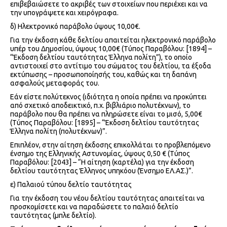
επιβεβαιώσετε το ακριβές των στοιχείων που περιέχει και να
την υπογράψετε και χειρόγραφα.
δ) Ηλεκτρονικό παράβολο ύψους 10,00€.
Για την έκδοση κάθε δελτίου απαιτείται ηλεκτρονικό παράβολο
υπέρ του Δημοσίου, ύψους 10,00€ (Τύπος Παραβόλου: [1894] –
“Έκδοση δελτίου ταυτότητας Έλληνα πολίτη”), το οποίο
αντιστοιχεί στο αντίτιμο του σώματος του δελτίου, τα έξοδα
εκτύπωσης – προσωποποίησής του, καθώς και τη δαπάνη
ασφαλούς μεταφοράς του.
Εάν είστε πολύτεκνος (ιδιότητα η οποία πρέπει να προκύπτει
από σχετικό αποδεικτικό, π.χ. βιβλιάριο πολυτέκνων), το
παράβολο που θα πρέπει να πληρώσετε είναι το μισό, 5,00€
(Τύπος Παραβόλου: [1895] – “Έκδοση δελτίου ταυτότητας
Έλληνα πολίτη (πολυτέκνων)”.
Επιπλέον, στην αίτηση έκδοσης επικολλάται το προβλεπόμενο
ένσημο της Ελληνικής Αστυνομίας, ύψους 0,50 € (Τύπος
Παραβόλου: [2043] – “Η αίτηση (καρτέλα) για την έκδοση
δελτίου ταυτότητας Έλληνος υπηκόου (Ένσημο ΕΛ.ΑΣ.)”.
ε) Παλαιού τύπου δελτίο ταυτότητας
Για την έκδοση του νέου δελτίου ταυτότητας απαιτείται να
προσκομίσετε και να παραδώσετε το παλαιό δελτίο
ταυτότητας (μπλε δελτίο).