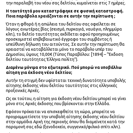
την παραλαβή του νέου σας δελτίου, κυμαίνεται στις 7 ημέρες.
Η ταυτότητά μου καταστράφηκε σε φυσική καταστροφή.
Ποια παράβολα χρειάζονται σε αυτήν την περίπτωση ;
Όταν η φθορά ή η απώλεια του δελτίου σας οφείλεται σε
λόγους ανωτέρας βίας (σεισμό, πυρκαγιά, ναυάγιο, πλημμύρα
κλπ.), το δελτίο ταυτότητας εκδίδεται αφού προηγουμένως
προσκομιστεί επιβεβαιωτικό έγγραφο του συμβάντος ή
υπεύθυνη δήλωση του αιτούντος. Σε αυτήν την περίπτωση θα
χρειαστεί να καταβάλλεται μόνο το παράβολο υπέρ του
Δημοσίου, ύψους 10,00€ (Τύπος Παραβόλου: [1894] – “Έκδοση
δελτίου ταυτότητας Έλληνα πολίτη”).
Διαμένω μόνιμα στο εξωτερικό. Πού μπορώ να υποβάλλω
αίτηση για έκδοση νέου δελτίου;
Αυτήν τη στιγμή δεν υφίσταται τεχνική δυνατότητα υποβολής
αίτησης έκδοσης νέου δελτίου ταυτότητας στις ελληνικές
προξενικές Αρχές.
Ως εκ τούτου, η αίτηση για έκδοση νέου δελτίου μπορεί να γίνει
μόνο στις Αρχές έκδοσης που βρίσκονται στην Ελλάδα.
Εφόσον πρόκειται να επισκεφθείτε τη χώρα, μπορείτε να
προγραμματίσετε την υποβολή αίτησης έκδοσης νέου δελτίου
στην αρμόδια Αρχή της περιοχής όπου θα διαμείνετε κατά την
παραμονή σας εδώ (ξενοδοχείο, συγγενικό/φιλικό σπίτι κλπ.).