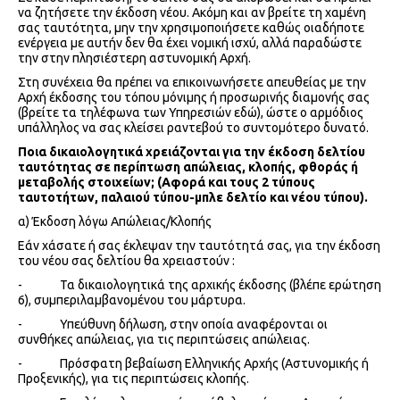
να ζητήσετε την έκδοση νέου. Ακόμη και αν βρείτε τη χαμένη
σας ταυτότητα, μην την χρησιμοποιήσετε καθώς οιαδήποτε
ενέργεια με αυτήν δεν θα έχει νομική ισχύ, αλλά παραδώστε
την στην πλησιέστερη αστυνομική Αρχή.
Στη συνέχεια θα πρέπει να επικοινωνήσετε απευθείας με την
Αρχή έκδοσης του τόπου μόνιμης ή προσωρινής διαμονής σας
(βρείτε τα τηλέφωνα των Υπηρεσιών εδώ), ώστε ο αρμόδιος
υπάλληλος να σας κλείσει ραντεβού το συντομότερο δυνατό.
Ποια δικαιολογητικά χρειάζονται για την έκδοση δελτίου
ταυτότητας σε περίπτωση απώλειας, κλοπής, φθοράς ή
μεταβολής στοιχείων; (Αφορά και τους 2 τύπους
ταυτοτήτων, παλαιού τύπου-μπλε δελτίο και νέου τύπου).
α) Έκδοση λόγω Απώλειας/Κλοπής
Εάν χάσατε ή σας έκλεψαν την ταυτότητά σας, για την έκδοση
του νέου σας δελτίου θα χρειαστούν :
- Τα δικαιολογητικά της αρχικής έκδοσης (βλέπε ερώτηση
6), συμπεριλαμβανομένου του μάρτυρα.
- Υπεύθυνη δήλωση, στην οποία αναφέρονται οι
συνθήκες απώλειας, για τις περιπτώσεις απώλειας.
- Πρόσφατη βεβαίωση Ελληνικής Αρχής (Αστυνομικής ή
Προξενικής), για τις περιπτώσεις κλοπής.