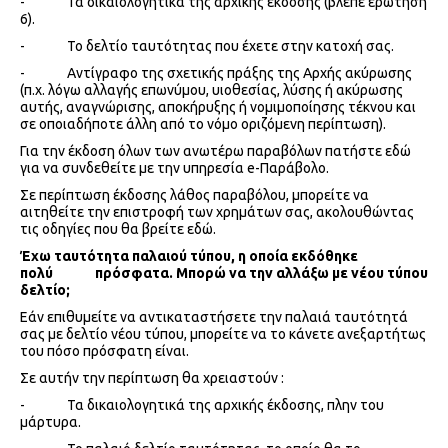
- Τα δικαιολογητικά της αρχικής έκδοσης (βλέπε ερώτηση
6).
- Το δελτίο ταυτότητας που έχετε στην κατοχή σας.
- Αντίγραφο της σχετικής πράξης της Αρχής ακύρωσης
(π.χ. λόγω αλλαγής επωνύμου, υιοθεσίας, λύσης ή ακύρωσης
αυτής, αναγνώρισης, αποκήρυξης ή νομιμοποίησης τέκνου και
σε οποιαδήποτε άλλη από το νόμο οριζόμενη περίπτωση).
Για την έκδοση όλων των ανωτέρω παραβόλων πατήστε εδώ
για να συνδεθείτε με την υπηρεσία e-Παράβολο.
Σε περίπτωση έκδοσης λάθος παραβόλου, μπορείτε να
αιτηθείτε την επιστροφή των χρημάτων σας, ακολουθώντας
τις οδηγίες που θα βρείτε εδώ.
Έχω ταυτότητα παλαιού τύπου, η οποία εκδόθηκε
πολύ πρόσφατα. Μπορώ να την αλλάξω με νέου τύπου
δελτίο;
Εάν επιθυμείτε να αντικαταστήσετε την παλαιά ταυτότητά
σας με δελτίο νέου τύπου, μπορείτε να το κάνετε ανεξαρτήτως
του πόσο πρόσφατη είναι.
Σε αυτήν την περίπτωση θα χρειαστούν :
- Τα δικαιολογητικά της αρχικής έκδοσης, πλην του
μάρτυρα.