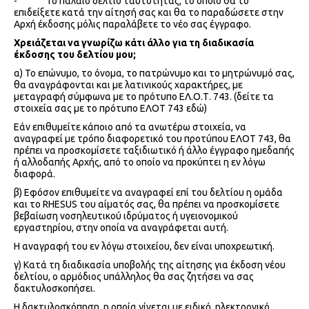
- Το παλαιό δελτίο ταυτότητας, το οποίο θα το
επιδείξετε κατά την αίτησή σας και θα το παραδώσετε στην
Αρχή έκδοσης μόλις παραλάβετε το νέο σας έγγραφο.
Χρειάζεται να γνωρίζω κάτι άλλο για τη διαδικασία
έκδοσης του δελτίου μου;
α) Το επώνυμο, το όνομα, το πατρώνυμο και το μητρώνυμό σας,
θα αναγράφονται και με λατινικούς χαρακτήρες, με
μεταγραφή σύμφωνα με το πρότυπο ΕΛ.Ο.Τ. 743. (δείτε τα
στοιχεία σας με το πρότυπο ΕΛΟΤ 743 εδώ)
Εάν επιθυμείτε κάποιο από τα ανωτέρω στοιχεία, να
αναγραφεί με τρόπο διαφορετικό του προτύπου ΕΛΟΤ 743, θα
πρέπει να προσκομίσετε ταξιδιωτικό ή άλλο έγγραφο ημεδαπής
ή αλλοδαπής Αρχής, από το οποίο να προκύπτει η εν λόγω
διαφορά.
β) Εφόσον επιθυμείτε να αναγραφεί επί του δελτίου η ομάδα
και το RHESUS του αίματός σας, θα πρέπει να προσκομίσετε
βεβαίωση νοσηλευτικού ιδρύματος ή υγειονομικού
εργαστηρίου, στην οποία να αναγράφεται αυτή.
Η αναγραφή του εν λόγω στοιχείου, δεν είναι υποχρεωτική.
γ) Κατά τη διαδικασία υποβολής της αίτησης για έκδοση νέου
δελτίου, ο αρμόδιος υπάλληλος θα σας ζητήσει να σας
δακτυλοσκοπήσει.
Η δακτυλοσκόπηση, η οποία γίνεται με ειδικό, ηλεκτρονικό