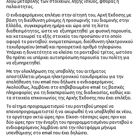
λόγω μεταβολής των στοιχείων, λήξης ισχύος, φθοράς ή
παλαιότητας.
Ο ενδιαφερόμενος επιλέγει στην αίτησή του, Αρχή Έκδοσης με
βάση τη διεύθυνση μόνιμης ή προσωρινής του διαμονής στην
Ελλάδα, συγκεκριμένη ημέρα και ώρα από τη λίστα
διαθεσιμότητας, ώστε να εξυπηρετηθεί με φυσική παρουσία,
και καταχωρεί τα εξής στοιχεία του προσώπου στο οποίο
αφορά το ραντεβού: ονοματεπώνυμο, διεύθυνση ηλεκτρονικού
ταχυδρομείου (email) και προαιρετικά αριθμό τηλεφώνου.
Υπάρχει η δυνατότητα να κλείσει το ραντεβού τρίτος, ωστόσο
θα πρέπει να υπάρχει αυτοπρόσωπη παρουσία του πολίτη για
να εξυπηρετηθεί.
Με την ολοκλήρωση της υποβολής του αιτήματος
αποστέλλεται μήνυμα ηλεκτρονικού ταχυδρομείου για την
επαλήθευση του email που δήλωσε ο ενδιαφερόμενος.
Ακολούθως, λαμβάνει στο επιβεβαιωμένο email τις βασικές
πληροφορίες για τη διεκπεραίωση της διαδικασίας, καθώς και
τα στοιχεία επικοινωνίας της Αρχής Έκδοσης που έχει επιλέξει.
Το αίτημα προγραμματισμού του ραντεβού μπορεί να
επαναπρογραμματιστεί ή να ακυρωθεί ή να υποβληθεί εκ νέου,
το αργότερο οκτώ ώρες πριν. Είκοσι-τέσσερις ώρες πριν και
δύο ώρες πριν την έναρξη του προγραμματισμένου ραντεβού ο
ενδιαφερόμενος λαμβάνει από την πλατφόρμα μήνυμα
υπενθύμισης στο email που έχει δηλώσει.