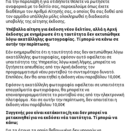
Για την παραλαβή ή για οτιδήποτε θέλετε να ρωτήσετε
αναφορικά με το δελτίο σας, παρακαλούμε όπως έχετε
διαθέσιμο τον Αριθμό Αίτησής σας, ο οποίος θα σας δοθεί από
τον αρμόδιο υπάλληλο μόλις ολοκληρωθεί η διαδικασία
υποβολής της αίτησης έκδοσης.
Υπέβαλλα αίτηση για έκδοση νέου δελτίου, αλλά η Αρχή
έκδοσης με ενημέρωσε ότι η ταυτότητα δεν εκτυπώθηκε
λόγω ακατάλληλης φωτογραφίας. Τί μπορώ να κάνω σε
αυτήν την περίπτωση;
Εάν ενημερωθείτε ότι η ταυτότητά σας δεν εκτυπώθηκε λόγω
ακατάλληλης φωτογραφίας, εφόσον αυτό οφείλεται σε
υπαιτιότητα της Υπηρεσίας λόγω κακή λήψης, μπορείτε να
ζητήσετε απευθείας από την Αρχή έκδοσης τον
προγραμματισμό νέου ραντεβού το συντομότερο δυνατό.
Επιπλέον, δεν θα απαιτηθεί η έκδοση νέου παραβόλου 10,00€.
Εφόσον η ακατάλληλη φωτογραφία οφείλεται σε υπαιτιότητα
επαγγελματία φωτογράφου, θα μπορείτε να
επαναπρογραμματίσετε το ραντεβού σας από την ηλεκτρονική
πλατφόρμα . Και σε αυτήν την περίπτωση, δεν απαιτείται η
έκδοση νέου παράβολου 10,00€
Συγγενής μου είναι κατάκοιτος/η και δεν μπορεί να
μετακινηθεί για να εκδόσει νέα ταυτότητα. Τί μπορώ να
κάνω;
Για τα άτομα τα οποία βεβαιωμένα δεν μπορούν να