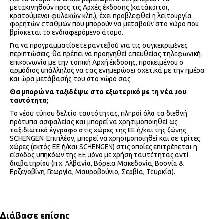
μετακινηθούν προς τις Αρχές έκδοσης (κατάκοιτοι,
κρατούμενοι φυλακών κλπ.), έχει προβλεφθεί η λειτουργία
φορητών σταθμών που μπορούν να μεταβούν στο χώρο που
βρίσκεται το ενδιαφερόμενο άτομο.
Για να προγραμματίσετε ραντεβού για τις συγκεκριμένες
περιπτώσεις, θα πρέπει να προηγηθεί απευθείας τηλεφωνική
επικοινωνία με την τοπική Αρχή έκδοσης, προκειμένου ο
αρμόδιος υπάλληλος να σας ενημερώσει σχετικά με την ημέρα
και ώρα μετάβασής του στο χώρο σας.
Θα μπορώ να ταξιδέψω στο εξωτερικό με τη νέα μου
ταυτότητα;
Το νέου τύπου δελτίο ταυτότητας, πληροί όλα τα διεθνή
πρότυπα ασφαλείας και μπορεί να χρησιμοποιηθεί ως
ταξιδιωτικό έγγραφο στις χώρες της ΕΕ ή/και της ζώνης
SCHENGEN. Επιπλέον, μπορεί να χρησιμοποιηθεί και σε τρίτες
χώρες (εκτός ΕΕ ή/και SCHENGEN) στις οποίες επιτρέπεται η
είσοδος υπηκόων της ΕΕ μόνο με χρήση ταυτότητας αντί
διαβατηρίου (π.χ. Αλβανία, Βόρεια Μακεδονία, Βοσνία &
Ερζεγοβίνη, Γεωργία, Μαυροβούνιο, Σερβία, Τουρκία).
Διάβασε επίσης