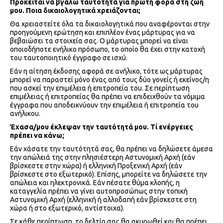
Πρόκειται να βγάλω ταυτότητα για πρώτη φορά στη ζωή
μου. Ποια δικαιολογητικά χρειάζονται;
Θα χρειαστείτε όλα τα δικαιολογητικά που αναφέρονται στην
προηγούμενη ερώτηση και επιπλέον ένας μάρτυρας για να
βεβαιώσει τα στοιχεία σας. O μάρτυρας μπορεί να είναι
οποιοδήποτε ενήλικο πρόσωπο, το οποίο θα έχει στην κατοχή
του ταυτοποιητικό έγγραφο σε ισχύ.
Εάν η αίτηση έκδοσης αφορά σε ανήλικο, τότε ως μάρτυρας
μπορεί να παραστεί μόνο ένας από τους δύο γονείς ή εκείνος/η
που ασκεί την επιμέλεια ή επιτροπεία του. Σε περίπτωση
επιμέλειας ή επιτροπείας θα πρέπει να επιδειχθούν τα νόμιμα
έγγραφα που αποδεικνύουν την επιμέλεια ή επιτροπεία του
ανήλικου.
Έχασα/μου έκλεψαν την ταυτότητά μου. Τί ενέργειες
πρέπει να κάνω;
Εάν χάσατε την ταυτότητά σας, θα πρέπει να δηλώσετε άμεσα
την απώλειά της στην πλησιέστερη Αστυνομική Αρχή (εάν
βρίσκεστε στην χώρα) ή ελληνική Προξενική Αρχή (εάν
βρίσκεστε στο εξωτερικό). Επίσης, μπορείτε να δηλώσετε την
απώλεια και ηλεκτρονικά. Εάν πέσατε θύμα κλοπής, η
καταγγελία πρέπει να γίνει αυτοπροσώπως στην τοπική
Αστυνομική Αρχή (ελληνική ή αλλοδαπή εάν βρίσκεστε στη
χώρα ή στο εξωτερικό, αντίστοιχα).
Σε κάθε περίπτωση, το δελτίο σας θα ακυρωθεί και θα πρέπει