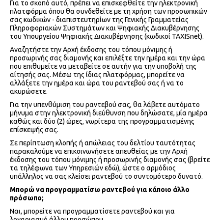
Για το σκοπό αυτό, πρέπει να επισκεφθείτε την ηλεκτρονική
πλατφόρμα όπου θα συνδεθείτε με τη χρήση των προσωπικών
σας κωδικών - διαπιστευτηρίων της Γενικής Γραμματείας
Πληροφοριακών Συστημάτων και Ψηφιακής Διακυβέρνησης
του Υπουργείου Ψηφιακής Διακυβέρνησης (κωδικοί TAXISnet).
Αναζητήστε την Αρχή έκδοσης του τόπου μόνιμης ή
προσωρινής σας διαμονής και επιλέξτε την ημέρα και την ώρα
που επιθυμείτε να μεταβείτε σε αυτήν για την υποβολή της
αίτησής σας. Μέσω της ίδιας πλατφόρμας, μπορείτε να
αλλάξετε την ημέρα και ώρα του ραντεβού σας ή να το
ακυρώσετε.
Για την υπενθύμιση του ραντεβού σας, θα λάβετε αυτόματο
μήνυμα στην ηλεκτρονική διεύθυνση που δηλώσατε, μία ημέρα
καθώς και δύο (2) ώρες, νωρίτερα της προγραμματισμένης
επίσκεψής σας.
Σε περίπτωση κλοπής ή απώλειας του δελτίου ταυτότητας
παρακαλούμε να επικοινωνήσετε απευθείας με την Αρχή
έκδοσης του τόπου μόνιμης ή προσωρινής διαμονής σας (βρείτε
τα τηλέφωνα των Υπηρεσιών εδώ), ώστε ο αρμόδιος
υπάλληλος να σας κλείσει ραντεβού το συντομότερο δυνατό.
Μπορώ να προγραμματίσω ραντεβού για κάποιο άλλο
πρόσωπο;
Ναι, μπορείτε να προγραμματίσετε ραντεβού και για
λογαριασμό άλλου προσώπου.