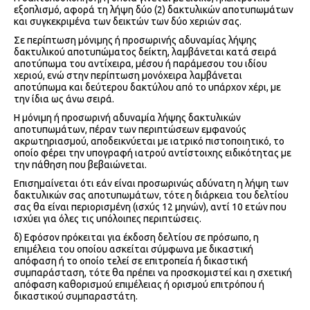
εξοπλισμό, αφορά τη λήψη δύο (2) δακτυλικών αποτυπωμάτων
και συγκεκριμένα των δεικτών των δύο χεριών σας.
Σε περίπτωση μόνιμης ή προσωρινής αδυναμίας λήψης
δακτυλικού αποτυπώματος δείκτη, λαμβάνεται κατά σειρά
αποτύπωμα του αντίχειρα, μέσου ή παράμεσου του ιδίου
χεριού, ενώ στην περίπτωση μονόχειρα λαμβάνεται
αποτύπωμα και δεύτερου δακτύλου από το υπάρχον χέρι, με
την ίδια ως άνω σειρά.
Η μόνιμη ή προσωρινή αδυναμία λήψης δακτυλικών
αποτυπωμάτων, πέραν των περιπτώσεων εμφανούς
ακρωτηριασμού, αποδεικνύεται με ιατρικό πιστοποιητικό, το
οποίο φέρει την υπογραφή ιατρού αντίστοιχης ειδικότητας με
την πάθηση που βεβαιώνεται.
Επισημαίνεται ότι εάν είναι προσωρινώς αδύνατη η λήψη των
δακτυλικών σας αποτυπωμάτων, τότε η διάρκεια του δελτίου
σας θα είναι περιορισμένη (ισχύς 12 μηνών), αντί 10 ετών που
ισχύει για όλες τις υπόλοιπες περιπτώσεις.
δ) Εφόσον πρόκειται για έκδοση δελτίου σε πρόσωπο, η
επιμέλεια του οποίου ασκείται σύμφωνα με δικαστική
απόφαση ή το οποίο τελεί σε επιτροπεία ή δικαστική
συμπαράσταση, τότε θα πρέπει να προσκομιστεί και η σχετική
απόφαση καθορισμού επιμέλειας ή ορισμού επιτρόπου ή
δικαστικού συμπαραστάτη.