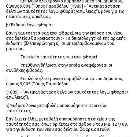
- Επιπλέον ηλεκτρονικό παράβολο υπέρ του Δημοσίου,
ύψους 9,00€ (Τύπος Παραβόλου: [1889] – “Αντικατάσταση
δελτίων ταυτότητας λόγω φθοράς/απώλειας”), μόνο για τις
περιπτώσεις απώλειας.
β) Έκδοση λόγω φθοράς
Εάν η ταυτότητά σας έχει φθαρεί, για την έκδοση του νέου
σας δελτίου θα χρειαστούν : - Τα δικαιολογητικά της αρχικής
έκδοσης (βλέπε ερώτηση 6), συμπεριλαμβανομένου του
μάρτυρα.
- Το δελτίο ταυτότητας που έχει φθαρεί.
- Υπεύθυνη δήλωση, στην οποία αναφέρονται οι
συνθήκες φθοράς.
- Επιπλέον ηλεκτρονικό παράβολο υπέρ του Δημοσίου,
ύψους 9,00€ (Τύπος Παραβόλου:
[1889] – “Αντικατάσταση δελτίων ταυτότητας λόγω φθοράς/
απώλειας”).
γ) Έκδοση λόγω μεταβολής οποιουδήποτε στοιχείου
ταυτότητας
Εάν έχει επέλθει μεταβολή οποιουδήποτε στοιχείου της
ταυτότητάς σας, όπως ορίζεται στο άρθρο 6 του Ν.Δ. 127/ 69,
για την έκδοση του νέου σας δελτίου θα χρειαστούν: