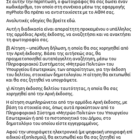
Σε αυτήν την περίπτωση, ο φωτογράφος θα σας δώσει έναν
κωδικάριθμο, τον οποίο στη συνέχεια μέσω της εφαρμογής
myPhoto θα πρέπει να αντιστοιχίσετε με το ΑΦΜ σας.
Αναλυτικές οδηγίες θα βρείτε εδώ.
Αυτή η διαδικασία είναι απαραίτητη προκειμένου ο υπάλληλος
της αρμόδιας Αρχής έκδοσης, να αναζητήσει και να ανακτήσει
τη φωτογραφία σας.
β) Αίτηση – υπεύθυνη δήλωση, η οποία θα σας χορηγηθεί από
την Αρχή έκδοσης. Βάσει της αιτήσεώς σας, θα
πραγματοποιηθεί αυτεπάγγελτη αναζήτηση, μέσω του
Πληροφοριακού Συστήματος «Μητρώο Πολιτών» του
Υπουργείου Εσωτερικών, των απαραίτητων, για την έκδοση
του δελτίου, στοιχείων δημοτολογίου. Η αίτηση θα εκτυπωθεί
και θα σας ζητηθεί να υπογράψετε.
γ) Αίτηση έκδοσης δελτίου ταυτότητας, η οποία θα σας
χορηγηθεί από την Αρχή έκδοσης.
Η αίτηση συμπληρώνεται από την αρμόδια Αρχή έκδοσης, με
βάση τα στοιχεία σας, όπως αυτά προκύπτουν από το
Πληροφοριακό Σύστημα «Μητρώο Πολιτών» του Υπουργείου
Εσωτερικών ή από το πιστοποιητικό του Δήμου, στο
δημοτολόγιο του οποίου είστε εγγεγραμμένος.
Αφού την υπογράψετε ηλεκτρονικά (με ψηφιακή υπογραφή επί
ειδικού εξοπλισμού), θα εκτυπωθεί και θα σας ζητηθεί να