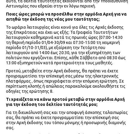
αυτό, τα δελτία ταυτότητας εκδίδονται από την Υποδιεύθυνση
Αστυνομίας που εδρεύει στην εν λόγω περιοχή.
Ποιες ώρες μπορώ να προσέλθω στην αρμόδια Αρχή για να
αιτηθώ την έκδοση της νέας μου ταυτότητας;
Το ωράριο λειτουργίας είναι κοινό για όλες τις Αρχές έκδοσης
της Επικράτειας και έχει ως εξής: Τα Γραφεία Ταυτοτήτων
λειτουργούν καθημερινά κατά τις πρωινές ώρες (07:00-14:30
τη θερινή περίοδο 01/04-30/09 και 07:30-15:00 τη χειμερινή
περίοδο 01/10-31/03), με εξαίρεση την Τετάρτη που
λειτουργούν από 14:00 έως 20:30, για την εξυπηρέτηση των
πολιτών που εργάζονται. Επίσης, κάθε Σάββατο από 08:30 έως
13:00 εξυπηρετούν κατά προτεραιότητα τους μαθητές.
Προτού, μεταβείτε στην Αρχή έκδοσης, θα πρέπει να έχετε
προγραμματίσει την επίσκεψή σας μέσω της ηλεκτρονικής
πλατφόρμας , όπως περιγράφεται στην επόμενη ερώτηση. Σε
περίπτωση κλοπής ή απώλειας παρακαλούμε ακολουθήστε τις
οδηγίες της ερώτησης 8.
Τι χρειάζεται να κάνω προτού μεταβώ στην αρμόδια Αρχή
για την έκδοση του δελτίου ταυτότητάς μου;
Για τη διευκόλυνσή σας και την αποφυγή άσκοπης ταλαιπωρίας
σας, θα πρέπει να έχετε προγραμματίσει την επίσκεψή σας
στην Αρχή έκδοσης του τόπου μόνιμης ή προσωρινής διαμονής
σας.