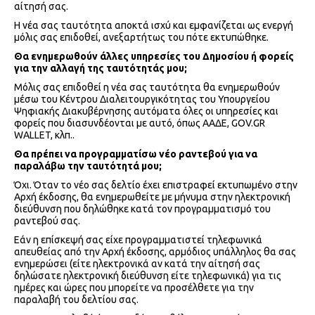
αίτησή σας.
Η νέα σας ταυτότητα αποκτά ισχύ και εμφανίζεται ως ενεργή
μόλις σας επιδοθεί, ανεξαρτήτως του πότε εκτυπώθηκε.
Θα ενημερωθούν άλλες υπηρεσίες του Δημοσίου ή φορείς
για την αλλαγή της ταυτότητάς μου;
Μόλις σας επιδοθεί η νέα σας ταυτότητα θα ενημερωθούν
μέσω του Κέντρου Διαλειτουργικότητας του Υπουργείου
Ψηφιακής Διακυβέρνησης αυτόματα όλες οι υπηρεσίες και
φορείς που διασυνδέονται με αυτό, όπως ΑΑΔΕ, GOV.GR
WALLET, κλπ..
Θα πρέπει να προγραμματίσω νέο ραντεβού για να
παραλάβω την ταυτότητά μου;
Όχι. Όταν το νέο σας δελτίο έχει επιστραφεί εκτυπωμένο στην
Αρχή έκδοσης, θα ενημερωθείτε με μήνυμα στην ηλεκτρονική
διεύθυνση που δηλώθηκε κατά τον προγραμματισμό του
ραντεβού σας.
Εάν η επίσκεψή σας είχε προγραμματιστεί τηλεφωνικά
απευθείας από την Αρχή έκδοσης, αρμόδιος υπάλληλος θα σας
ενημερώσει (είτε ηλεκτρονικά αν κατά την αίτησή σας
δηλώσατε ηλεκτρονική διεύθυνση είτε τηλεφωνικά) για τις
ημέρες και ώρες που μπορείτε να προσέλθετε για την
παραλαβή του δελτίου σας.