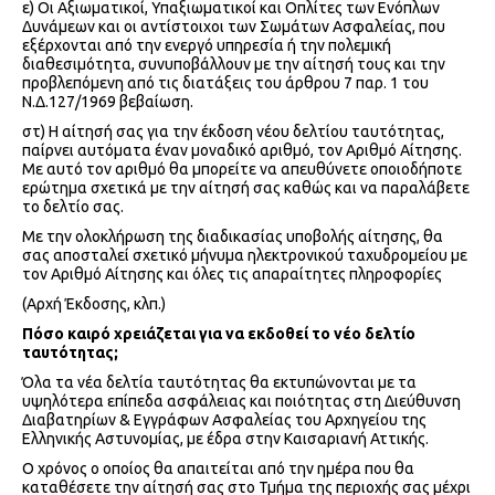
ε) Οι Αξιωματικοί, Υπαξιωματικοί και Οπλίτες των Ενόπλων
Δυνάμεων και οι αντίστοιχοι των Σωμάτων Ασφαλείας, που
εξέρχονται από την ενεργό υπηρεσία ή την πολεμική
διαθεσιμότητα, συνυποβάλλουν με την αίτησή τους και την
προβλεπόμενη από τις διατάξεις του άρθρου 7 παρ. 1 του
Ν.Δ.127/1969 βεβαίωση.
στ) Η αίτησή σας για την έκδοση νέου δελτίου ταυτότητας,
παίρνει αυτόματα έναν μοναδικό αριθμό, τον Αριθμό Αίτησης.
Με αυτό τον αριθμό θα μπορείτε να απευθύνετε οποιοδήποτε
ερώτημα σχετικά με την αίτησή σας καθώς και να παραλάβετε
το δελτίο σας.
Με την ολοκλήρωση της διαδικασίας υποβολής αίτησης, θα
σας αποσταλεί σχετικό μήνυμα ηλεκτρονικού ταχυδρομείου με
τον Αριθμό Αίτησης και όλες τις απαραίτητες πληροφορίες
(Αρχή Έκδοσης, κλπ.)
Πόσο καιρό χρειάζεται για να εκδοθεί το νέο δελτίο
ταυτότητας;
Όλα τα νέα δελτία ταυτότητας θα εκτυπώνονται με τα
υψηλότερα επίπεδα ασφάλειας και ποιότητας στη Διεύθυνση
Διαβατηρίων & Εγγράφων Ασφαλείας του Αρχηγείου της
Ελληνικής Αστυνομίας, με έδρα στην Καισαριανή Αττικής.
Ο χρόνος ο οποίος θα απαιτείται από την ημέρα που θα
καταθέσετε την αίτησή σας στο Τμήμα της περιοχής σας μέχρι