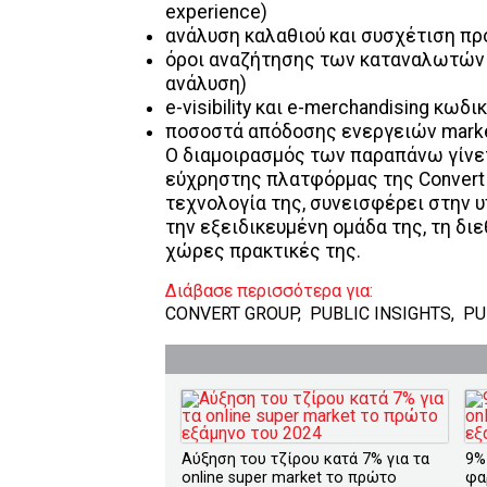
experience)
ανάλυση καλαθιού και συσχέτιση π
όροι αναζήτησης των καταναλωτών α
ανάλυση)
e-visibility και e-merchandising κω
ποσοστά απόδοσης ενεργειών market
Ο διαμοιρασμός των παραπάνω γίνε
εύχρηστης πλατφόρμας της Convert 
τεχνολογία της, συνεισφέρει στην 
την εξειδικευμένη ομάδα της, τη διε
χώρες πρακτικές της.
Διάβασε περισσότερα για:
CONVERT GROUP
,
PUBLIC INSIGHTS
,
PU
Αύξηση του τζίρου κατά 7% για τα
9%
οnline super market το πρώτο
φα