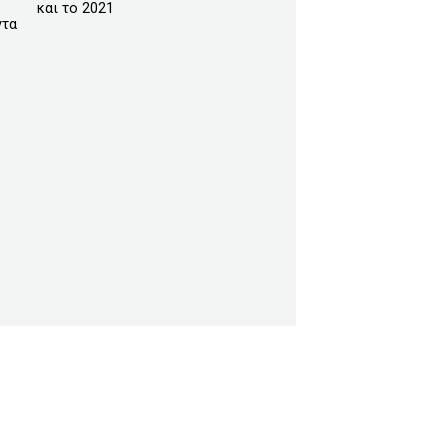
και το 2021
ντα