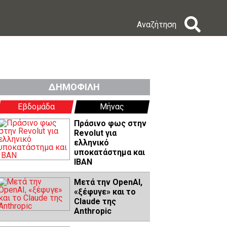
Αναζήτηση
ΔΗΜΟΦΙΛΗ
Εβδομάδα
Μήνας
Πράσινο φως στην
Revolut για
ελληνικό
υποκατάστημα και
IBAN
Μετά την OpenAI,
«ξέφυγε» και το
Claude της
Anthropic