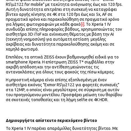
RS\u2122 for mobile" με ταχύτητα ανάγνωσης έως και 120 fps.
Αυτή η δυνατότητα επιτρέπει στη συσκευή να καταγράφει
βίντεο αργής κίνησης σε 4K στα 120 fps έως και 5x, AF σε
πραγματικό χρόνο και παρακολούθηση σε πραγματικό χρόνο
για λήψεις φωτογραφιών με κάθε φακό
[i]
. Το Xperia 1 IV
συνδυάζει επίσης πληροφορίες βάθους, χρησιμοποιώντας τον
αισθητήρα 3D iToF και ανίχνευση θέματος με βάση την ΑΙ
(τεχνητή νοημοσύνη) για αυτόματη εστίαση μεγάλης
ακρίβειας και δυνατότητα παρακολούθησης ακόμη και σε
χαμηλό φωτισμό.
Επιπλέον, τα οπτικά ZEISS έχουν βαθμονομηθεί ειδικά για το
smartphone Xperia. Η επίστρωση ZEISS T* συμβάλλει στην
ακριβή απόδοση και την αντίθεση μειώνοντας τις
αντανακλάσεις για όλους τους φακούς της πίσω κάμερας.
Η μπροστινή κάμερα είναι επίσης εξοπλισμένη με έναν
αισθητήρα εικόνας "Exmor RS\u2122 για φορητές συσκευές"
στα 12MP, ο οποίος είναι μεγαλύτερος σε σύγκριση με αυτόν
του προηγούμενου μοντέλου. Προσφέρει μείωση του θορύβου
σε σκοτεινές τοποθεσίες και τη λήψη selfie σε 4K HDR.
Δημιουργήστε απίστευτο περιεχόμενο βίντεο
Το Xperia 1 IV παρέχει απαράμιλλες δυνατότητες βίντεο. Με