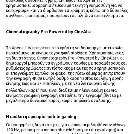
δύσκολες συνθήκες λήψης. Επιπλέον, το Xperia 1 IV
χρησιμοποιεί ισορροπία λευκού με τεχνητή νοημοσύνη για να
καταγράψει και να διορθώσει τα χρώματα, κάτω από δύσκολες
συνθήκες φωτισμού, προσφέροντας αληθινά αποτελέσματα.
Cinematography
Pro
Powered
by
CineAlta
Το Xperia 1 IV επιτρέπει στο χρήστη να δημιουργεί με ευκολία
περιεχόμενο με κινηματογραφική αίσθηση. Χρησιμοποιώντας
τη δυνατότητα Cinematography Pro «Powered by CineAlta», οι
δημιουργοί μπορούν να εγγράψουν ταινίες με παραμέτρους και
ρυθμίσεις χρώματος αντίστοιχες με αυτές που χρησιμοποιούν
οι επαγγελματίες. Όλοι οι φακοί της πίσω κάμερας επιτρέπουν
την εγγραφή 4K σε υψηλό ρυθμό καρέ 120fps και λήψη αργής
κίνησης έως και 5x. Επιπλέον, με τη νέα λειτουργία λήψης
x
πολλαπλών καρέ
που είναι διαθέσιμη πλέον ακόμη και για
κινηματογραφική εγγραφή επιτρέπει την εγγραφή βίντεο με
μεγαλύτερο δυναμικό εύρος, χωρίς απώλεια ανάλυσης.
Η απόλυτη εμπειρία
mobile
gaming
Οι προηγμένες δυνατότητες για gaming περιλαμβάνουν οθόνη
120 Hz, μείωση του motion blur (θόλωση κατά την κίνηση) και