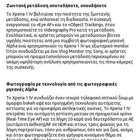
Ζωντανή μετάδοση οποτεδήποτε, οπουδήποτε
Το Xperia 1 IV βελτιώνει την ποιότητα της ζωντανής
μετάδοσης, ενώ απλοποιεί τη διαδικασία. Η συσκευή
ενεργοποιεί το «Eye AF» και το «Object Tracking», όταν
χρησιμοποιείτε το Videography Pro κατά τη μετάδοση.
Εναλλακτικά, οι χρήστες μπορούν να μεταδώσουν βίντεο
υψηλής ποιότητας από μια συμβατή φωτογραφική μηχανή
Alpha ενώ χρησιμοποιούν το Xperia 1 IV ως εξωτερικό monitor.
Όταν συνδυάζεται με ένα Vlog Monitor της Sony, οι χρήστες
μπορούν να πραγματοποιήσουν μετάδοση περιεχομένου σε
ακόμη υψηλότερη ανάλυση χρησιμοποιώντας τις πίσω κάμερες
της συσκευής.
Φωτογραφία με τεχνολογία από τις φωτογραφικές
μηχανές Alpha
Το Xperia 1 IV συνδυάζει έναν ισχυρό τηλεφακό οπτικού ζουμ με
όμορφο bokeh εφέ και προηγμένη τεχνολογία αυτόματης
εστίασης για να προσφέρει εκπληκτικές εικόνες. Το Xperia 1 IV
επιτρέπει την αυτόματη εστίαση ματιών σε πραγματικό χρόνο
(Real-Time Eye AF) και τη λήψη 20 καρέ ανά δευτερόλεπτο με AE
(αυτόματη έκθεση)/AF σε HDR και στους τρεις φακούς για τη
λήψη πορτραίτων, τόσο για ανθρώπους όσο και για ζώα, ακόμη
και όταν φωτογραφίζετε ένα γρήγορα κινούμενο θέμα σε