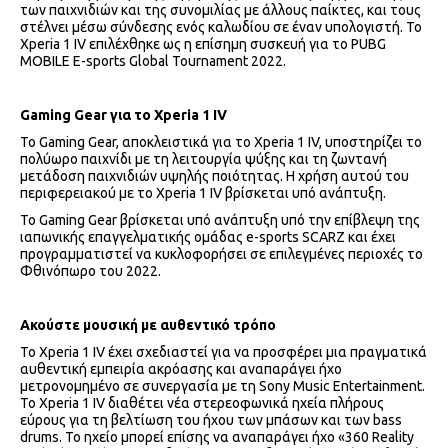
των παιχνιδιών και της συνομιλίας με άλλους παίκτες, και τους
στέλνει μέσω σύνδεσης ενός καλωδίου σε έναν υπολογιστή. Το
Xperia 1 IV επιλέχθηκε ως η επίσημη συσκευή για το PUBG
MOBILE E-sports Global Tournament 2022.
Gaming Gear
για
το
Xperia 1 IV
Το Gaming Gear, αποκλειστικά για το Xperia 1 IV, υποστηρίζει το
πολύωρο παιχνίδι με τη λειτουργία ψύξης και τη ζωντανή
μετάδοση παιχνιδιών υψηλής ποιότητας. Η χρήση αυτού του
περιφερειακού με το Xperia 1 IV βρίσκεται υπό ανάπτυξη.
Το Gaming Gear βρίσκεται υπό ανάπτυξη υπό την επίβλεψη της
ιαπωνικής επαγγελματικής ομάδας e-sports SCARZ και έχει
προγραμματιστεί να κυκλοφορήσει σε επιλεγμένες περιοχές το
Φθινόπωρο του 2022.
Ακούστε μουσική με αυθεντικό τρόπο
Το Xperia 1 IV έχει σχεδιαστεί για να προσφέρει μια πραγματικά
αυθεντική εμπειρία ακρόασης και αναπαράγει ήχο
μετρονομημένο σε συνεργασία με τη Sony Music Entertainment.
Το Xperia 1 IV διαθέτει νέα στερεοφωνικά ηχεία πλήρους
εύρους για τη βελτίωση του ήχου των μπάσων και των bass
drums. Το ηχείο μπορεί επίσης να αναπαράγει ήχο «360 Reality