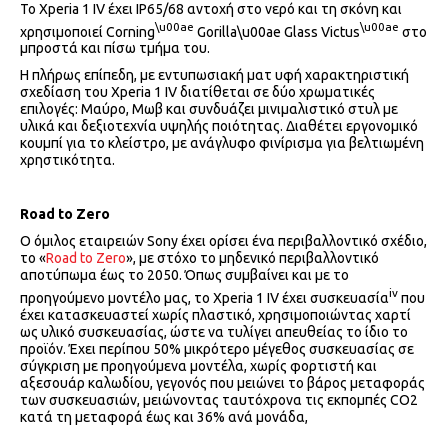
Το Xperia 1 IV έχει IP65/68 αντοχή στο νερό και τη σκόνη και
\u00ae
\u00ae
χρησιμοποιεί Corning
Gorilla\u00ae Glass Victus
στο
μπροστά και πίσω τμήμα του.
Η πλήρως επίπεδη, με εντυπωσιακή ματ υφή χαρακτηριστική
σχεδίαση του Xperia 1 IV διατίθεται σε δύο χρωματικές
επιλογές: Μαύρο, Μωβ και συνδυάζει μινιμαλιστικό στυλ με
υλικά και δεξιοτεχνία υψηλής ποιότητας. Διαθέτει εργονομικό
κουμπί για το κλείστρο, με ανάγλυφο φινίρισμα για βελτιωμένη
χρηστικότητα.
Road
to
Zero
Ο όμιλος εταιρειών Sony έχει ορίσει ένα περιβαλλοντικό σχέδιο,
το «
Road to Zero
», με στόχο το μηδενικό περιβαλλοντικό
αποτύπωμα έως το 2050. Όπως συμβαίνει και με το
iv
προηγούμενο μοντέλο μας, το Xperia 1 IV έχει συσκευασία
που
έχει κατασκευαστεί χωρίς πλαστικό, χρησιμοποιώντας χαρτί
ως υλικό συσκευασίας, ώστε να τυλίγει απευθείας το ίδιο το
προϊόν. Έχει περίπου 50% μικρότερο μέγεθος συσκευασίας σε
σύγκριση με προηγούμενα μοντέλα, χωρίς φορτιστή και
αξεσουάρ καλωδίου, γεγονός που μειώνει το βάρος μεταφοράς
των συσκευασιών, μειώνοντας ταυτόχρονα τις εκπομπές CO2
κατά τη μεταφορά έως και 36% ανά μονάδα,