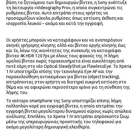
βάση τα ζητούμενα των δημιουργών βίντεο, η Sony ανέπτυξε
τη λειτουργία «Videography Pro», η οποία συγκεντρώνει τις
ρυθμίσεις βίντεο. Αυτό επιτρέπει στους χρήστες να
προσαρμόζουν εύκολα ρυθμίσεις όπως εστίαση, έκθεση και
ισορροπία λευκού – ακόμα και κατά την εγγραφή.
Οι χρήστες μπορούν να καταγράφουν και να αναπαράγουν
σκηνές γρήγορης κίνησης αλλά και βίντεο αργής κίνησης έως
και 5x, λόγω της ικανότητας της συσκευής να καταγράφει
βίντεο 4K HDR 120 fps με όλους τους φακούς της. Η λήψη
ομαλού βίντεο χωρίς ταρακουνήματα είναι ευκολότερη από
ποτέ χάρη στο νέο Optical SteadyShot με FlawlessEye. Το Xperia
1 IV υποστηρίζει επίσης την τεχνολογία Eye AF και την
παρακολούθηση αντικειμένων για βίντεο (object tracking),
επιτρέποντας στον χρήστη να διατηρεί ευκρινή εστίαση στο
θέμα και να αφιερώνει περισσότερο χρόνο για τη σύνθεση της
λήψης του.
Το νεότερο smartphone της Sony υποστηρίζει επίσης λήψη
πολλαπλών καρέ για εγγραφή βίντεο, η οποία επιτρέπει την
εγγραφή βίντεο μεγαλύτερου δυναμικού εύρους χωρίς απώλεια
ανάλυσης. Επιπλέον, το Xperia 1 IV επιτρέπει απρόσκοπτο ζουμ
μέσω της υπερευρυγώνιας προοπτικής του τηλεφακού για
ακόμα μεγαλύτερη δημιουργική ελευθερία.