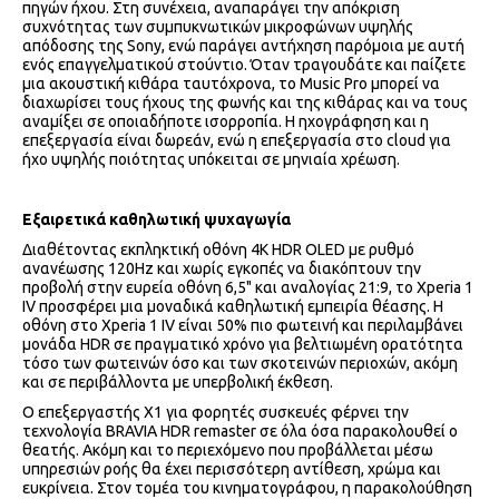
πηγών ήχου. Στη συνέχεια, αναπαράγει την απόκριση
συχνότητας των συμπυκνωτικών μικροφώνων υψηλής
απόδοσης της Sony, ενώ παράγει αντήχηση παρόμοια με αυτή
ενός επαγγελματικού στούντιο. Όταν τραγουδάτε και παίζετε
μια ακουστική κιθάρα ταυτόχρονα, το Music Pro μπορεί να
διαχωρίσει τους ήχους της φωνής και της κιθάρας και να τους
αναμίξει σε οποιαδήποτε ισορροπία. Η ηχογράφηση και η
επεξεργασία είναι δωρεάν, ενώ η επεξεργασία στο cloud για
ήχο υψηλής ποιότητας υπόκειται σε μηνιαία χρέωση.
Εξαιρετικά καθηλωτική ψυχαγωγία
Διαθέτοντας εκπληκτική οθόνη 4K HDR OLED με ρυθμό
ανανέωσης 120Hz και χωρίς εγκοπές να διακόπτουν την
προβολή στην ευρεία οθόνη 6,5" και αναλογίας 21:9, το Xperia 1
IV προσφέρει μια μοναδικά καθηλωτική εμπειρία θέασης. Η
οθόνη στο Xperia 1 IV είναι 50% πιο φωτεινή και περιλαμβάνει
μονάδα HDR σε πραγματικό χρόνο για βελτιωμένη ορατότητα
τόσο των φωτεινών όσο και των σκοτεινών περιοχών, ακόμη
και σε περιβάλλοντα με υπερβολική έκθεση.
Ο επεξεργαστής X1 για φορητές συσκευές φέρνει την
τεχνολογία BRAVIA HDR remaster σε όλα όσα παρακολουθεί ο
θεατής. Ακόμη και το περιεχόμενο που προβάλλεται μέσω
υπηρεσιών ροής θα έχει περισσότερη αντίθεση, χρώμα και
ευκρίνεια. Στον τομέα του κινηματογράφου, η παρακολούθηση