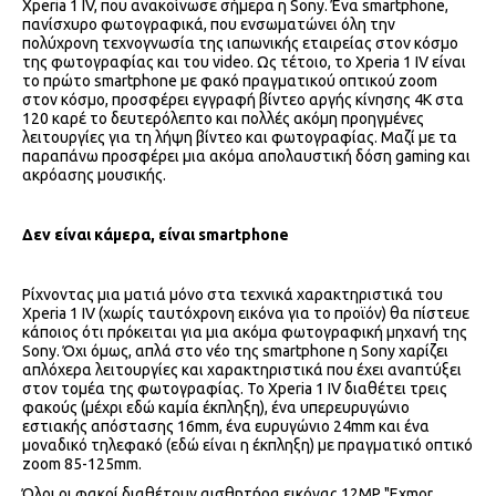
Xperia 1 IV, που ανακοίνωσε σήμερα η Sony. Ένα smartphone,
πανίσχυρο φωτογραφικά, που ενσωματώνει όλη την
πολύχρονη τεχνογνωσία της ιαπωνικής εταιρείας στον κόσμο
της φωτογραφίας και του video. Ως τέτοιο, το Xperia 1 IV είναι
το πρώτο smartphone με φακό πραγματικού οπτικού zoom
στον κόσμο, προσφέρει εγγραφή βίντεο αργής κίνησης 4Κ στα
120 καρέ το δευτερόλεπτο και πολλές ακόμη προηγμένες
λειτουργίες για τη λήψη βίντεο και φωτογραφίας. Μαζί με τα
παραπάνω προσφέρει μια ακόμα απολαυστική δόση gaming και
ακρόασης μουσικής.
Δεν είναι κάμερα, είναι
smartphone
Ρίχνοντας μια ματιά μόνο στα τεχνικά χαρακτηριστικά του
Xperia 1 IV (χωρίς ταυτόχρονη εικόνα για το προϊόν) θα πίστευε
κάποιος ότι πρόκειται για μια ακόμα φωτογραφική μηχανή της
Sony. Όχι όμως, απλά στο νέο της smartphone η Sony χαρίζει
απλόχερα λειτουργίες και χαρακτηριστικά που έχει αναπτύξει
στον τομέα της φωτογραφίας. Το Xperia 1 IV διαθέτει τρεις
φακούς (μέχρι εδώ καμία έκπληξη), ένα υπερευρυγώνιο
εστιακής απόστασης 16mm, ένα ευρυγώνιο 24mm και ένα
μοναδικό τηλεφακό (εδώ είναι η έκπληξη) με πραγματικό οπτικό
zoom 85-125mm.
Όλοι οι φακοί διαθέτουν αισθητήρα εικόνας 12MP "Exmor