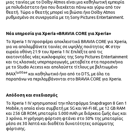
μιας ταινίας με το Dolby Atmos είναι μια καθηλωτική εμπειρία
με πολυδιάστατο ήχο που διαχέεται πάνω και γύρω από τον
θεατή. Τώρα ο θεατής μπορεί να βιώσει ήχο Dolby Atmos
ρυθμισμένο σε συνεργασία με τη Sony Pictures Entertainment.
Νέα υπηρεσία για Xperia «BRAVIA CORE για Xperia»
Το Xperia 1 IV προσφέρει αποκλειστικά BRAVIA CORE για Xperia,
για να απολαμβάνετε ταινίες σε υψηλής ποιότητας 4K στην
ευρεία οθόνη 21:9 του Xperia 1 IV. Επιλέξτε από τις
εκατοντάδες νέες κυκλοφορίες της Sony Pictures Entertainment
και τις κλασικές υπερπαραγωγές, μεταβείτε στα παρασκήνια
με το Studio Access και απολαύστε τίτλους με βελτιωμένο
\u00ae
IMAX
και καθηλωτικό ήχο από το DTS, με όλα τα
παραπάνω να περιλαμβάνονται στο BRAVIA CORE για Xperia.
Απόδοση και σχεδιασμός
Το Xperia 1 IV χρησιμοποιεί την πλατφόρμα Snapdragon 8 Gen 1
Mobile, η οποία είναι συμβατή με 5G και Wi-Fi 6E, με 12 GB RAM
και 256 GB ROM, μπαταρία 5.000 mAh με διάρκεια ζωής έως και
3 χρόνια. Η γρήγορη φόρτιση φτάνει στο 50% της μπαταρίας
μέσα σε 30 λεπτά και διαθέτει δυνατότητες ασύρματης
φόρτισης.