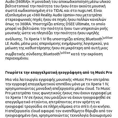
Audio (360RA)». Η μοναδική του αποκωδικοποίηση μέσω υλικού
βελτιστοποιεί την ποιότητα του ήχου όταν ακούτε μουσική
σωστά κωδικοποιημένη στο TIDAL και στο nugs.net. Είναι
εξοπλισμένο με «360 Reality Audio Upmix» που μετατρέπει
στερεοφωνικές πηγές ήχου σε πηγές ήχου πολλών καναλιών
όπως το 360RA. Υποστηρίζει επίσης DSEE Ultimate, το οποίο
μπορεί να βελτιώσει την ποιότητα ήχου των υπηρεσιών ροής
μουσικής ώστε να πλησιάζει την ποιότητα ήχου υψηλής
\u00ae
ανάλυσης. Το Xperia 1 IV θα υποστηρίζει επίσης Bluetooth
LE Audio, μέσω μιας επερχόμενης ενημέρωσης λογισμικού, για
μείωση της καθυστέρησης ήχου σε μικρότερη από αυτή μιας
\u00ae
συμβατικής σύνδεσης Bluetooth
κατά την ακρόαση
περιεχομένου.
Γνωρίστε την επαγγελματική ηχογράφηση από τη Music Pro
Μια νέα λειτουργία εγγραφής μουσικής «Music Pro» επιτρέπει
την εγγραφή επαγγελματικού επιπέδου μόνο με το Xperia 1 IV,
χρησιμοποιώντας μοναδική επεξεργασία μέσω cloud. Το Music
Pro μετατρέπει τους φωνητικούς ήχους που έχουν εγγραφεί με
το Xperia 1 IV σε ήχους που μοιάζουν να έχουν ηχογραφηθεί σε
επαγγελματικό στούντιο, επιτρέποντας στον χρήστη να
ηχογραφεί τραγούδια σε πλήρη κλίμακα στο σπίτι ή εν κινήσει.
Η επεξεργασία cloud αφαιρεί τον ανεπιθύμητο θόρυβο από τον
ηχογραφημένο ήχο, χρησιμοποιώντας τεχνολογία διαχωρισμού