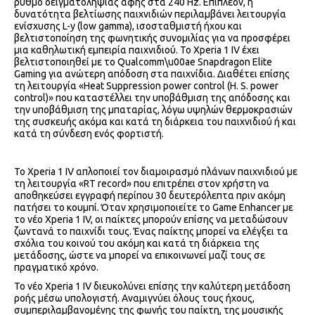
ρυθμό δειγματοληψίας αφής στα 240 Hz. Επιπλέον, η
δυνατότητα βελτίωσης παιχνιδιών περιλαμβάνει λειτουργία
ενίσχυσης L-y (low gamma), ισοσταθμιστή ήχου και
βελτιστοποίηση της φωνητικής συνομιλίας για να προσφέρει
μια καθηλωτική εμπειρία παιχνιδιού. Το Xperia 1 IV έχει
βελτιστοποιηθεί με το Qualcomm\u00ae Snapdragon Elite
Gaming για ανώτερη απόδοση στα παιχνίδια. Διαθέτει επίσης
τη λειτουργία «Heat Suppression power control (H. S. power
control)» που καταστέλλει την υποβάθμιση της απόδοσης και
την υποβάθμιση της μπαταρίας, λόγω υψηλών θερμοκρασιών
της συσκευής ακόμα και κατά τη διάρκεια του παιχνιδιού ή και
κατά τη σύνδεση ενός φορτιστή.
Το Xperia 1 IV απλοποιεί τον διαμοιρασμό πλάνων παιχνιδιού με
τη λειτουργία «RT record» που επιτρέπει στον χρήστη να
αποθηκεύσει εγγραφή περίπου 30 δευτερόλεπτα πριν ακόμη
πατήσει το κουμπί. Όταν χρησιμοποιείτε το Game Enhancer με
το νέο Xperia 1 IV, οι παίκτες μπορούν επίσης να μεταδώσουν
ζωντανά το παιχνίδι τους. Ένας παίκτης μπορεί να ελέγξει τα
σχόλια του κοινού του ακόμη και κατά τη διάρκεια της
μετάδοσης, ώστε να μπορεί να επικοινωνεί μαζί τους σε
πραγματικό χρόνο.
Το νέο Xperia 1 IV διευκολύνει επίσης την καλύτερη μετάδοση
ροής μέσω υπολογιστή. Αναμιγνύει όλους τους ήχους,
συμπεριλαμβανομένης της φωνής του παίκτη, της μουσικής