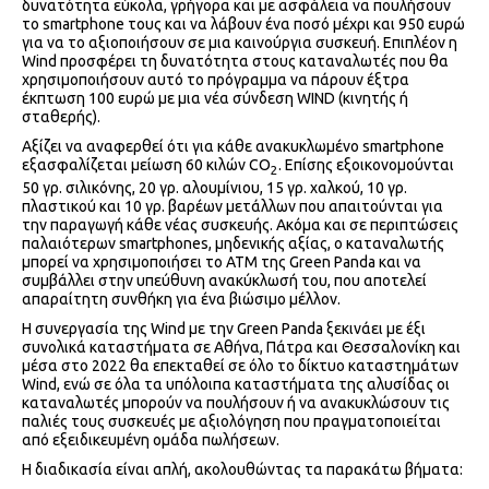
δυνατότητα εύκολα, γρήγορα και με ασφάλεια να πουλήσουν
το smartphone τους και να λάβουν ένα ποσό μέχρι και 950 ευρώ
για να το αξιοποιήσουν σε μια καινούργια συσκευή. Επιπλέον η
Wind προσφέρει τη δυνατότητα στους καταναλωτές που θα
χρησιμοποιήσουν αυτό το πρόγραμμα να πάρουν έξτρα
έκπτωση 100 ευρώ με μια νέα σύνδεση WIND (κινητής ή
σταθερής).
Αξίζει να αναφερθεί ότι για κάθε ανακυκλωμένο smartphone
εξασφαλίζεται μείωση 60 κιλών CO
. Επίσης εξοικονομούνται
2
50 γρ. σιλικόνης, 20 γρ. αλουμίνιου, 15 γρ. χαλκού, 10 γρ.
πλαστικού και 10 γρ. βαρέων μετάλλων που απαιτούνται για
την παραγωγή κάθε νέας συσκευής. Ακόμα και σε περιπτώσεις
παλαιότερων smartphones, μηδενικής αξίας, ο καταναλωτής
μπορεί να χρησιμοποιήσει το ΑΤΜ της Green Panda και να
συμβάλλει στην υπεύθυνη ανακύκλωσή του, που αποτελεί
απαραίτητη συνθήκη για ένα βιώσιμο μέλλον.
H συνεργασία της Wind με την Green Panda ξεκινάει με έξι
συνολικά καταστήματα σε Αθήνα, Πάτρα και Θεσσαλονίκη και
μέσα στο 2022 θα επεκταθεί σε όλο το δίκτυο καταστημάτων
Wind, ενώ σε όλα τα υπόλοιπα καταστήματα της αλυσίδας οι
καταναλωτές μπορούν να πουλήσουν ή να ανακυκλώσουν τις
παλιές τους συσκευές με αξιολόγηση που πραγματοποιείται
από εξειδικευμένη ομάδα πωλήσεων.
Η διαδικασία είναι απλή, ακολουθώντας τα παρακάτω βήματα: