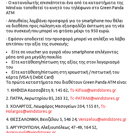
- Ο καταναλωτής επισκέπτεται ένα από τα καταστήματα της
Wind και τοποθετεί το κινητό του τηλέφωνο στο Green Panda
ATM
- Απευθείας λαμβάνει προσφορά για το smartphone που θέλει
να διαθέσει προς πώληση και εξασφαλίζει έκπτωση για τη νέα
του συσκευή που μπορεί να φτάσει μέχρι τα 950 ευρώ.
- Εφόσον αποδεχτεί την προσφορά μπορεί να επιλέξει να λάβει
επιτόπου την αξία της συσκευής:
Είτε σε voucher για αγορά νέου smartphone επιλέγοντας
μέσα από μια μεγάλη ποικιλία
Είτε κατάθεση/πίστωση της αξίας της στον λογαριασμό
του
Είτε κατάθεση/πίστωση στη χρεωστική / πιστωτική του
κάρτα (VISA ή Debit Card)
Τα πρώτα καταστήματα που διαθέτουν Green Panda ATM είναι:
1. ΚΗΦΙΣΙΑ Κασσαβέτη 9, 145 62,
Ts-Kifisia@windstores.gr
2. ΠΑΤΡΑ, Ακρωτηρίου 85, 263 32,
Tc-PATRA6@windstores.gr
3. ΧΟΛΑΡΓΟΣ, Λεωφόρος Μεσογείων 204, 155 61,
Ts-
Holargos@windstores.gr
4. ΘΕΣΣΑΛΟΝΙΚΗ, Βενιζέλου 5, 546 24,
Venizelou@windstores.gr
5. ΑΡΓΥΡΟΥΠΟΛΗ, Αλεξιουπόλεως 47-49, 164 52,
Argiroupoli@windstores.gr