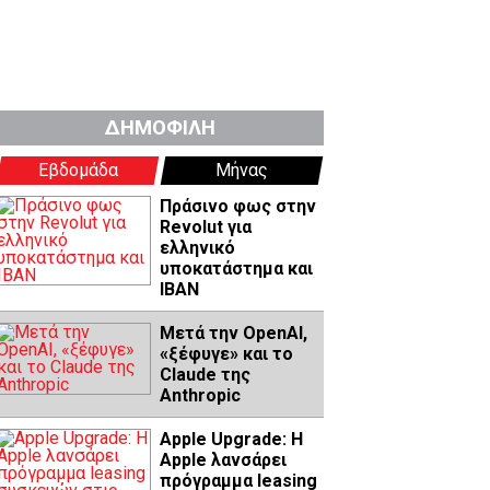
ΔΗΜΟΦΙΛΗ
Εβδομάδα
Μήνας
Πράσινο φως στην
Revolut για
ελληνικό
υποκατάστημα και
IBAN
Μετά την OpenAI,
«ξέφυγε» και το
Claude της
Anthropic
Apple Upgrade: Η
Apple λανσάρει
πρόγραμμα leasing