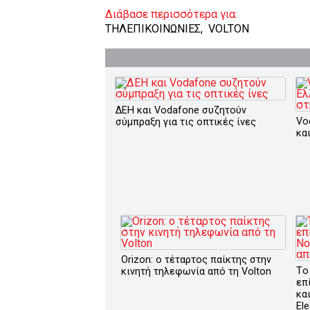
Διάβασε περισσότερα για:
ΤΗΛΕΠΙΚΟΙΝΩΝΙΕΣ
,
VOLTON
ΔΕΗ και Vodafone συζητούν
Vo
σύμπραξη για τις οπτικές ίνες
κα
Orizon: o τέταρτος παίκτης στην
Tο
κινητή τηλεφωνία από τη Volton
επ
κα
Ele