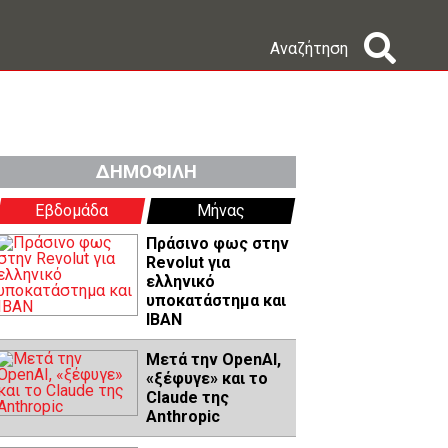
Αναζήτηση
ΔΗΜΟΦΙΛΗ
Εβδομάδα
Μήνας
Πράσινο φως στην
Revolut για
ελληνικό
υποκατάστημα και
IBAN
Μετά την OpenAI,
«ξέφυγε» και το
Claude της
Anthropic