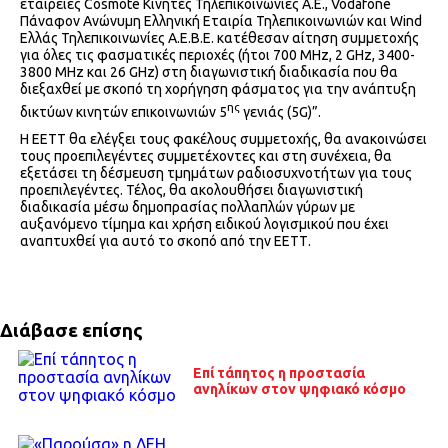
εταιρείες Cosmote Κινητές Τηλεπικοινωνίες Α.Ε., Vodafone
Πάναφον Ανώνυμη Ελληνική Εταιρία Τηλεπικοινωνιών και Wind
Ελλάς Τηλεπικοινωνίες Α.Ε.Β.Ε. κατέθεσαν αίτηση συμμετοχής
για όλες τις φασματικές περιοχές (ήτοι 700 MHz, 2 GHz, 3400-
3800 MHz και 26 GHz) στη διαγωνιστική διαδικασία που θα
διεξαχθεί με σκοπό τη χορήγηση φάσματος για την ανάπτυξη
ης
δικτύων κινητών επικοινωνιών 5
γενιάς (5G)”.
Η ΕΕΤΤ θα ελέγξει τους φακέλους συμμετοχής, θα ανακοινώσει
τους προεπιλεγέντες συμμετέχοντες και στη συνέχεια, θα
εξετάσει τη δέσμευση τμημάτων ραδιοσυχνοτήτων για τους
προεπιλεγέντες. Τέλος, θα ακολουθήσει διαγωνιστική
διαδικασία μέσω δημοπρασίας πολλαπλών γύρων με
αυξανόμενο τίμημα και χρήση ειδικού λογισμικού που έχει
αναπτυχθεί για αυτό το σκοπό από την ΕΕΤΤ.
Διάβασε επίσης
Επί τάπητος η προστασία
ανηλίκων στον ψηφιακό κόσμο