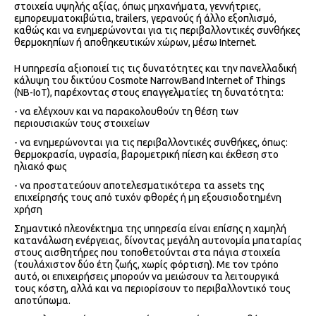
στοιχεία υψηλής αξίας, όπως μηχανήματα, γεννήτριες,
εμπορευματοκιβώτια, trailers, γερανούς ή άλλο εξοπλισμό,
καθώς και να ενημερώνονται για τις περιβαλλοντικές συνθήκες
θερμοκηπίων ή αποθηκευτικών χώρων, μέσω Internet.
Η υπηρεσία αξιοποιεί τις τις δυνατότητες και την πανελλαδική
κάλυψη του δικτύου Cosmote NarrowBand Internet of Things
(NB-IoT), παρέχοντας στους επαγγελματίες τη δυνατότητα:
- να ελέγχουν και να παρακολουθούν τη θέση των
περιουσιακών τους στοιχείων
- να ενημερώνονται για τις περιβαλλοντικές συνθήκες, όπως:
θερμοκρασία, υγρασία, βαρομετρική πίεση και έκθεση στο
ηλιακό φως
- να προστατεύουν αποτελεσματικότερα τα assets της
επιχείρησής τους από τυχόν φθορές ή μη εξουσιοδοτημένη
χρήση
Σημαντικό πλεονέκτημα της υπηρεσία είναι επίσης η χαμηλή
κατανάλωση ενέργειας, δίνοντας μεγάλη αυτονομία μπαταρίας
στους αισθητήρες που τοποθετούνται στα πάγια στοιχεία
(τουλάχιστον δύο έτη ζωής, χωρίς φόρτιση). Με τον τρόπο
αυτό, οι επιχειρήσεις μπορούν να μειώσουν τα λειτουργικά
τους κόστη, αλλά και να περιορίσουν το περιβαλλοντικό τους
αποτύπωμα.