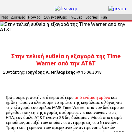
Νέα
Δοκιμές
How to
Συνεντεύξεις
Γνώμες
Stories
Fun
Στην τελική ευθεία η εξαγορά της Time
Warner από την AT&T
Συντάκτης:
Γρηγόρης Α. Μηλιαρέσης
@
15.06.2018
Γράφουμε γι αυτήν επί περισσότερο
από ενάμιση χρόνο
και
ήρθε η ώρα να κλείσουμε το πρώτο της κεφάλαιο: ο λόγος για
την εξαγορά του ομίλου ΜΜΕ Time Warner από τον δεύτερο σε
μέγεθος παίκτη της αγοράς ασύρματων επικοινωνιών στις
ΗΠΑ, τον όμιλο AT&T έναντι 85 δις δολαρίων. Μετά από σειρά
εμποδίων, μεταξύ των οποίων οι αντιρρήσεις του Ντόναλντ
Τραμπ και η έρευνα των αμερικανικών αντιμονοπωλιακών