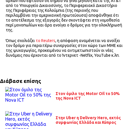
αρχών που έφτασαν σε σημείο να γίνει μήνυση κατά της AT&T
από το Υπουργείο Δικαιοσύνης, το Περιφερειακό Δικαστήριο
της Περιφέρειας της Κολούμπια (της περιοχής που
περιλαμβάνει την αμερικανική πρωτεύουσα) αποφάνθηκε ότι
το αποτέλεσμα της εξαγοράς δεν σκοντάφτει στη νομοθεσία
περί μονοπωλίων και άρα ανοίγει ο δρόμος για την ολοκλήρωσή
της.
Όπως σχολιάζει
το Reuters
, η απόφαση αναμένεται να ανοίξει
τον δρόμο για περαιτέρω συνεργασίες στον χώρο των ΜΜΕ και
της ψυχαγωγίας, προκειμένου να αντιμετωπιστούν οι νέες
δυνάμεις που έρχονται από το Ίντερνετ -Netflix, YouTube κ.λπ.
Διάβασε επίσης
Στον όμιλο της Motor Oil το 50%
της Nova ICT
Στην Uber η Delivery Hero, εκτός
συμφωνίας Ελλάδα και Κύπρος