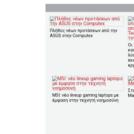
Πλήθος νέων προτάσεων από την
ASUS στην Computex
Οι
κα
λύσ
εκ
ερ
Στ
MSI: νέο lineup gaming laptops με
Ma
έμφαση στην τεχνητή νοημοσύνη