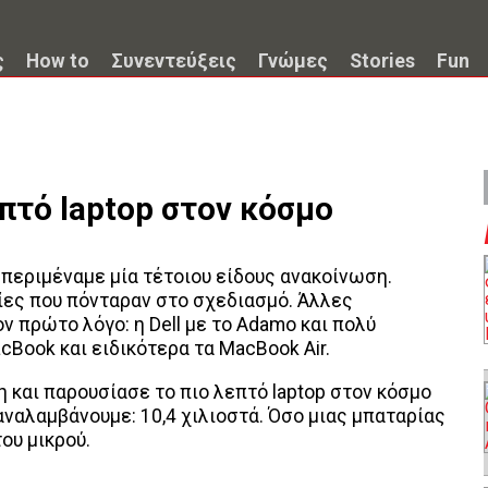
ς
How to
Συνεντεύξεις
Γνώμες
Stories
Fun
επτό laptop στον κόσμο
ν περιμέναμε μία τέτοιου είδους ανακοίνωση.
ίες που πόνταραν στο σχεδιασμό. Άλλες
ν πρώτο λόγο: η Dell με το Adamo και πολύ
cBook και ειδικότερα τα MacBook Air.
 και παρουσίασε το πιο λεπτό laptop στον κόσμο
παναλαμβάνουμε: 10,4 χιλιοστά. Όσο μιας μπαταρίας
ου μικρού.