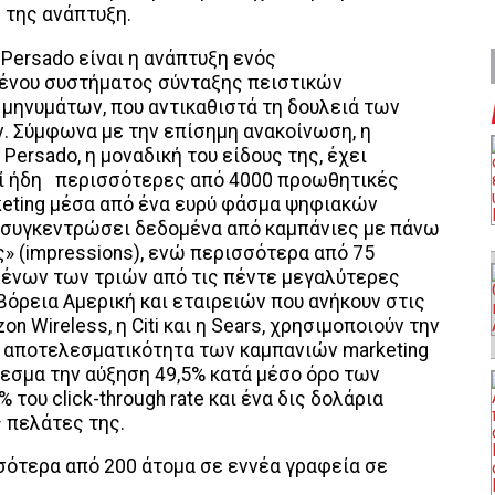
 της ανάπτυξη.
 Persado είναι η ανάπτυξη ενός
ένου συστήματος σύνταξης πειστικών
μηνυμάτων, που αντικαθιστά τη δουλειά των
. Σύμφωνα με την επίσημη ανακοίνωση, η
Persado, η μοναδική του είδους της, έχει
ί ήδη περισσότερες από 4000 προωθητικές
eting μέσα από ένα ευρύ φάσμα ψηφιακών
ι συγκεντρώσει δεδομένα από καμπάνιες με πάνω
» (impressions), ενώ περισσότερα από 75
μένων των τριών από τις πέντε μεγαλύτερες
όρεια Αμερική και εταιρειών που ανήκουν στις
on Wireless, η Citi και η Sears, χρησιμοποιούν την
ν αποτελεσματικότητα των καμπανιών marketing
λεσμα την αύξηση 49,5% κατά μέσο όρο των
 του click-through rate και ένα δις δολάρια
 πελάτες της.
σότερα από 200 άτομα σε εννέα γραφεία σε