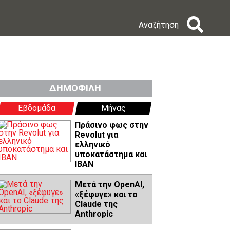
Αναζήτηση
ΔΗΜΟΦΙΛΗ
Εβδομάδα
Μήνας
Πράσινο φως στην
Revolut για
ελληνικό
υποκατάστημα και
IBAN
Μετά την OpenAI,
«ξέφυγε» και το
Claude της
Anthropic