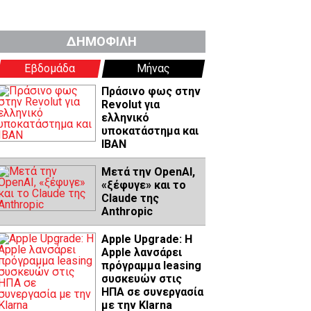
ΔΗΜΟΦΙΛΗ
Εβδομάδα
Μήνας
Πράσινο φως στην
Revolut για
ελληνικό
υποκατάστημα και
IBAN
Μετά την OpenAI,
«ξέφυγε» και το
Claude της
Anthropic
Apple Upgrade: Η
Apple λανσάρει
πρόγραμμα leasing
συσκευών στις
ΗΠΑ σε συνεργασία
με την Klarna