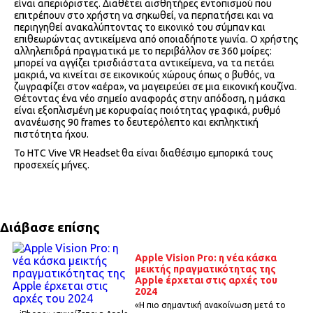
είναι απεριόριστες. Διαθέτει αισθητήρες εντοπισμού που
επιτρέπουν στο χρήστη να σηκωθεί, να περπατήσει και να
περιηγηθεί ανακαλύπτοντας το εικονικό του σύμπαν και
επιθεωρώντας αντικείμενα από οποιαδήποτε γωνία. Ο χρήστης
αλληλεπιδρά πραγματικά με το περιβάλλον σε 360 μοίρες:
μπορεί να αγγίζει τρισδιάστατα αντικείμενα, να τα πετάει
μακριά, να κινείται σε εικονικούς χώρους όπως ο βυθός, να
ζωγραφίζει στον «αέρα», να μαγειρεύει σε μια εικονική κουζίνα.
Θέτοντας ένα νέο σημείο αναφοράς στην απόδοση, η μάσκα
είναι εξοπλισμένη με κορυφαίας ποιότητας γραφικά, ρυθμό
ανανέωσης 90 frames το δευτερόλεπτο και εκπληκτική
πιστότητα ήχου.
Το HTC Vive VR Headset θα είναι διαθέσιμο εμπορικά τους
προσεχείς μήνες.
Διάβασε επίσης
Apple Vision Pro: η νέα κάσκα
μεικτής πραγματικότητας της
Apple έρχεται στις αρχές του
2024
«H πιο σημαντική ανακοίνωση μετά το