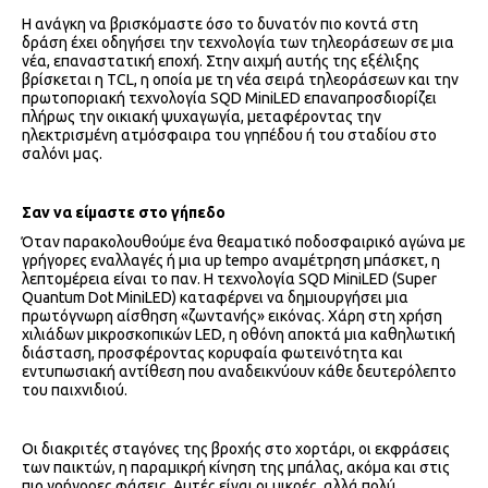
Η ανάγκη να βρισκόμαστε όσο το δυνατόν πιο κοντά στη
δράση έχει οδηγήσει την τεχνολογία των τηλεοράσεων σε μια
νέα, επαναστατική εποχή. Στην αιχμή αυτής της εξέλιξης
βρίσκεται η TCL, η οποία με τη νέα σειρά τηλεοράσεων και την
πρωτοποριακή τεχνολογία SQD MiniLED επαναπροσδιορίζει
πλήρως την οικιακή ψυχαγωγία, μεταφέροντας την
ηλεκτρισμένη ατμόσφαιρα του γηπέδου ή του σταδίου στο
σαλόνι μας.
Σαν να είμαστε στο γήπεδο
Όταν παρακολουθούμε ένα θεαματικό ποδοσφαιρικό αγώνα με
γρήγορες εναλλαγές ή μια up tempo αναμέτρηση μπάσκετ, η
λεπτομέρεια είναι το παν. Η τεχνολογία SQD MiniLED (Super
Quantum Dot MiniLED) καταφέρνει να δημιουργήσει μια
πρωτόγνωρη αίσθηση «ζωντανής» εικόνας. Χάρη στη χρήση
χιλιάδων μικροσκοπικών LED, η οθόνη αποκτά μια καθηλωτική
διάσταση, προσφέροντας κορυφαία φωτεινότητα και
εντυπωσιακή αντίθεση που αναδεικνύουν κάθε δευτερόλεπτο
του παιχνιδιού.
Οι διακριτές σταγόνες της βροχής στο χορτάρι, οι εκφράσεις
των παικτών, η παραμικρή κίνηση της μπάλας, ακόμα και στις
πιο γρήγορες φάσεις. Αυτές είναι οι μικρές, αλλά πολύ