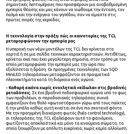
σημαντικές λεπτομέρειες που προσφέρουν μια αναβαθμισμένη
εμπειρία θέασης και μας κάνουν να νιώθουμε την ένταση, τον
παλμό και την ενέργεια του γηπέδου, σαν να είμαστε στις
πρώτες σειρές της κερκίδας.
Η τεχνολογία στην πράξη: πώς οι καινοτομίες της
TCL
μεταμορφώνουν την εμπειρία μας
Η υπεροχή των νέων μοντέλων της TCL δεν κρίνεται στα
χαρτιά ή σε μια σελίδα τεχνικών χαρακτηριστικών. Αντιθέτως,
κρίνεται εκεί που έχει μεγαλύτερη σημασία, στον τρόπο με τον
οποίο μεταμορφώνει την εμπειρία μας την ώρα που
εξελίσσεται η δράση. Οι προηγμένες τεχνολογίες των SQD
MiniLED τηλεοράσεων μεταφράζονται σε πραγματικά
πλεονεκτήματα κατά τη διάρκεια ενός αγώνα:
- Καθαρή εικόνα χωρίς ενοχλητικά «είδωλα» στις βραδινές
μεταδόσεις
. Σε ένα βραδινό ποδοσφαιρικό αγώνα υπό το φως
των προβολέων, οι παραδοσιακές τηλεοράσεις συχνά
εμφανίζουν ένα θολό «φωτοστέφανο» γύρω από τους παίκτες
ή την μπάλα καθώς αυτή κινείται σε ένα πιο σκοτεινό φόντο.
Με την προηγμένη διαχείριση φωτός (halo control technology),
οι τηλεοράσεις της TCL εξαλείφουν αυτό το φαινόμενο,
φωτίζοντας αποκλειστικά και μόνο τα κινούμενα σώματα, τα
οποία ξεχωρίζουν με απόλυτη ευκρίνεια, χωρίς καμία αλλοίωση.