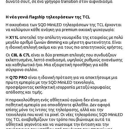
δυνατό σουτ, σε ένα γρήγορο transition στον αιφνιδιασμό.
Η νέα γενιά
flagship τηλεοράσεων της TCL
Η οικογένεια των SQD MiniLED τηλεοράσεων της TCL έρχονται
να καλύψουν κάθε ανάγκη για premium οικιακή ψυχαγωγία:
Η
X11L
αποτελεί την απόλυτη ναυαρχίδα της εταιρείας με πολύ
μεγάλο αριθμό ζωνών dimming και μέγιστη φωτεινότητα. Είναι
η ιδανική επιλογή ακόμα και για τους πιο απαιτητικούς χρήστες.
Οι
C8L & C7L
είναι οι δύο premium επιλογές που συνδυάζουν
εκλεπτυσμένο, λεπτό σχεδιασμό, υψηλούς ρυθμούς ανανέωσης
και καθηλωτικό ήχο. Μια εξαιρετική προσθήκη για κάθε
σύγχρονο σαλόνι.
H
Q7D PRO
είναι η ιδανική πρόταση για να αποκτήσουμε μια
πρώτη εμπειρία με την SQD MiniLED τεχνολογία,
προσφέροντας εκπληκτική ισορροπία μεταξύ κορυφαίας
απόδοσης και τιμής.
Η παρακολούθηση ενός αθλητικού αγώνα δεν είναι μια
παθητική εμπειρία για οποιοδήποτε φίλαθλο. Δεν αφορά
επίσης μόνο τις ίντσες της τηλεόρασης, αλλά και την
τεχνολογία που κινεί τα pixel. Οι νέες τηλεοράσεις SQD MiniLED
της TCL αναβαθμίζουν τον τρόπο που βιώνουμε αυτά τα
αθλητικά γεγονότα και να νιώσουμε την ένταση και την