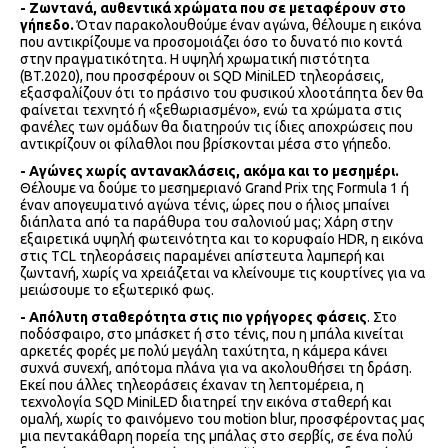
- Ζωντανά, αυθεντικά χρώματα που σε μεταφέρουν στο
γήπεδο.
Όταν παρακολουθούμε έναν αγώνα, θέλουμε η εικόνα
που αντικρίζουμε να προσομοιάζει όσο το δυνατό πιο κοντά
στην πραγματικότητα. Η υψηλή χρωματική πιστότητα
(BT.2020), που προσφέρουν οι SQD MiniLED τηλεοράσεις,
εξασφαλίζουν ότι το πράσινο του φυσικού χλοοτάπητα δεν θα
φαίνεται τεχνητό ή «ξεθωριασμένο», ενώ τα χρώματα στις
φανέλες των ομάδων θα διατηρούν τις ίδιες αποχρώσεις που
αντικρίζουν οι φίλαθλοι που βρίσκονται μέσα στο γήπεδο.
- Αγώνες χωρίς αντανακλάσεις, ακόμα και το μεσημέρι.
Θέλουμε να δούμε το μεσημεριανό Grand Prix της Formula 1 ή
έναν απογευματινό αγώνα τένις, ώρες που ο ήλιος μπαίνει
διάπλατα από τα παράθυρα του σαλονιού μας; Χάρη στην
εξαιρετικά υψηλή φωτεινότητα και το κορυφαίο HDR, η εικόνα
στις TCL τηλεοράσεις παραμένει απίστευτα λαμπερή και
ζωντανή, χωρίς να χρειάζεται να κλείνουμε τις κουρτίνες για να
μειώσουμε το εξωτερικό φως.
- Απόλυτη σταθερότητα στις πιο γρήγορες φάσεις
. Στο
ποδόσφαιρο, στο μπάσκετ ή στο τένις, που η μπάλα κινείται
αρκετές φορές με πολύ μεγάλη ταχύτητα, η κάμερα κάνει
συχνά συνεχή, απότομα πλάνα για να ακολουθήσει τη δράση.
Εκεί που άλλες τηλεοράσεις έχαναν τη λεπτομέρεια, η
τεχνολογία SQD MiniLED διατηρεί την εικόνα σταθερή και
ομαλή, χωρίς το φαινόμενο του motion blur, προσφέροντας μας
μια πεντακάθαρη πορεία της μπάλας στο σερβίς, σε ένα πολύ