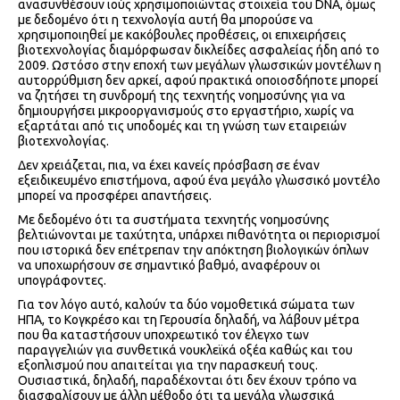
ανασυνθέσουν ιούς χρησιμοποιώντας στοιχεία του DNA, όμως
με δεδομένο ότι η τεχνολογία αυτή θα μπορούσε να
χρησιμοποιηθεί με κακόβουλες προθέσεις, οι επιχειρήσεις
βιοτεχνολογίας διαμόρφωσαν δικλείδες ασφαλείας ήδη από το
2009. Ωστόσο στην εποχή των μεγάλων γλωσσικών μοντέλων η
αυτορρύθμιση δεν αρκεί, αφού πρακτικά οποιοσδήποτε μπορεί
να ζητήσει τη συνδρομή της τεχνητής νοημοσύνης για να
δημιουργήσει μικροοργανισμούς στο εργαστήριο, χωρίς να
εξαρτάται από τις υποδομές και τη γνώση των εταιρειών
βιοτεχνολογίας.
Δεν χρειάζεται, πια, να έχει κανείς πρόσβαση σε έναν
εξειδικευμένο επιστήμονα, αφού ένα μεγάλο γλωσσικό μοντέλο
μπορεί να προσφέρει απαντήσεις.
Με δεδομένο ότι τα συστήματα τεχνητής νοημοσύνης
βελτιώνονται με ταχύτητα, υπάρχει πιθανότητα οι περιορισμοί
που ιστορικά δεν επέτρεπαν την απόκτηση βιολογικών όπλων
να υποχωρήσουν σε σημαντικό βαθμό, αναφέρουν οι
υπογράφοντες.
Για τον λόγο αυτό, καλούν τα δύο νομοθετικά σώματα των
ΗΠΑ, το Κογκρέσο και τη Γερουσία δηλαδή, να λάβουν μέτρα
που θα καταστήσουν υποχρεωτικό τον έλεγχο των
παραγγελιών για συνθετικά νουκλεϊκά οξέα καθώς και του
εξοπλισμού που απαιτείται για την παρασκευή τους.
Ουσιαστικά, δηλαδή, παραδέχονται ότι δεν έχουν τρόπο να
διασφαλίσουν με άλλη μέθοδο ότι τα μεγάλα γλωσσικά