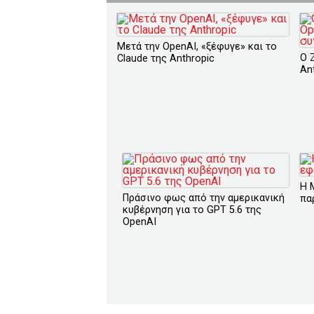
Μετά την OpenAI, «ξέφυγε» και το
O 
Claude της Anthropic
An
H 
Πράσινο φως από την αμερικανική
πα
κυβέρνηση για το GPT 5.6 της
OpenAI