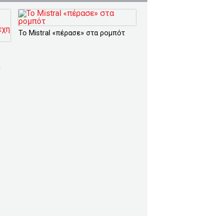
Το Mistral «πέρασε» στα ρομπότ
η