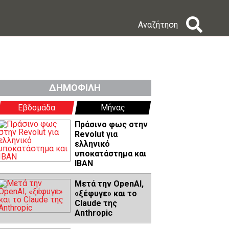
Αναζήτηση
ΔΗΜΟΦΙΛΗ
Εβδομάδα
Μήνας
Πράσινο φως στην
Revolut για
ελληνικό
υποκατάστημα και
IBAN
Μετά την OpenAI,
«ξέφυγε» και το
Claude της
Anthropic