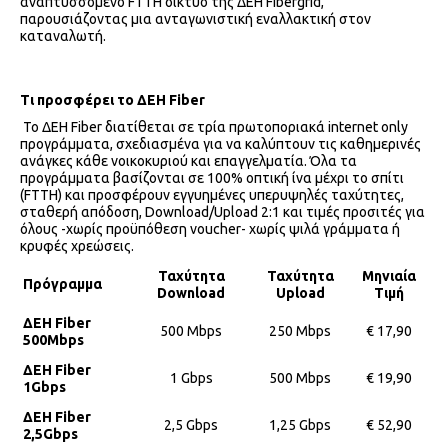
αναπτυσσόμενο FTTH δίκτυό της ΔΕΗ Fibergrid,
παρουσιάζοντας μια ανταγωνιστική εναλλακτική στον
καταναλωτή.
Τι προσφέρει το ΔΕΗ
Fiber
Το ΔΕΗ Fiber διατίθεται σε τρία πρωτοποριακά internet only
προγράμματα, σχεδιασμένα για να καλύπτουν τις καθημερινές
ανάγκες κάθε νοικοκυριού και επαγγελματία. Όλα τα
προγράμματα βασίζονται σε 100% οπτική ίνα μέχρι το σπίτι
(FTTH) και προσφέρουν εγγυημένες υπερυψηλές ταχύτητες,
σταθερή απόδοση, Download/Upload 2:1 και τιμές προσιτές για
όλους -χωρίς προϋπόθεση voucher- χωρίς ψιλά γράμματα ή
κρυφές χρεώσεις.
Ταχύτητα
Ταχύτητα
Μηνιαία
Πρόγραμμα
Download
Upload
Τ
ιμή
ΔΕΗ
Fiber
500 Mbps
250 Mbps
€ 17,90
500
Mbps
ΔΕΗ Fiber
1 Gbps
500 Mbps
€ 19,90
1Gbps
ΔΕΗ
Fiber
2,5 Gbps
1,25 Gbps
€ 52,90
2,5Gbps