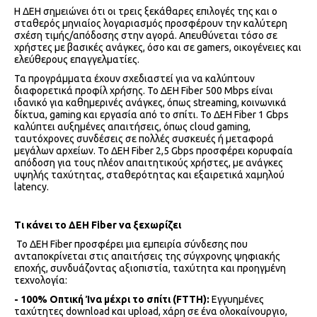
Η ΔΕΗ σημειώνει ότι οι τρεις ξεκάθαρες επιλογές της και ο
σταθερός μηνιαίος λογαριασμός προσφέρουν την καλύτερη
σχέση τιμής/απόδοσης στην αγορά. Απευθύνεται τόσο σε
χρήστες με βασικές ανάγκες, όσο και σε gamers, οικογένειες και
ελεύθερους επαγγελματίες.
Τα προγράμματα έχουν σχεδιαστεί για να καλύπτουν
διαφορετικά προφίλ χρήσης. Το ΔΕΗ Fiber 500 Mbps είναι
ιδανικό για καθημερινές ανάγκες, όπως streaming, κοινωνικά
δίκτυα, gaming και εργασία από το σπίτι. Το ΔΕΗ Fiber 1 Gbps
καλύπτει αυξημένες απαιτήσεις, όπως cloud gaming,
ταυτόχρονες συνδέσεις σε πολλές συσκευές ή μεταφορά
μεγάλων αρχείων. Το ΔΕΗ Fiber 2,5 Gbps προσφέρει κορυφαία
απόδοση για τους πλέον απαιτητικούς χρήστες, με ανάγκες
υψηλής ταχύτητας, σταθερότητας και εξαιρετικά χαμηλού
latency.
Τι κάνει το ΔΕΗ Fiber να ξεχωρίζει
Το ΔΕΗ Fiber προσφέρει μια εμπειρία σύνδεσης που
ανταποκρίνεται στις απαιτήσεις της σύγχρονης ψηφιακής
εποχής, συνδυάζοντας αξιοπιστία, ταχύτητα και προηγμένη
τεχνολογία:
- 100% Οπτική Ίνα μέχρι το σπίτι (
FTTH
):
Εγγυημένες
ταχύτητες download και upload, χάρη σε ένα ολοκαίνουργιο,