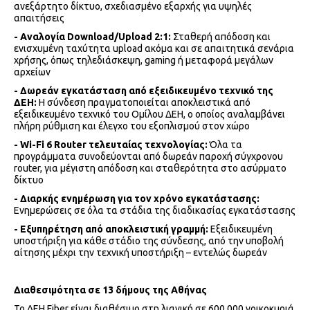
ανεξάρτητο δίκτυο, σχεδιασμένο εξαρχής για υψηλές
απαιτήσεις
- Αναλογία
Download
/
Upload
2:1:
Σταθερή απόδοση και
ενισχυμένη ταχύτητα upload ακόμα και σε απαιτητικά σενάρια
χρήσης, όπως τηλεδιάσκεψη, gaming ή μεταφορά μεγάλων
αρχείων
- Δωρεάν εγκατάσταση από εξειδικευμένο τεχνικό της
ΔΕΗ:
Η σύνδεση πραγματοποιείται αποκλειστικά από
εξειδικευμένο τεχνικό του Ομίλου ΔΕΗ, ο οποίος αναλαμβάνει
πλήρη ρύθμιση και έλεγχο του εξοπλισμού στον χώρο
- Wi
-
Fi
6
Router
τελευταίας τεχνολογίας:
Όλα τα
προγράμματα συνοδεύονται από δωρεάν παροχή σύγχρονου
router, για μέγιστη απόδοση και σταθερότητα στο ασύρματο
δίκτυο
- Διαρκής ενημέρωση για τον χρόνο εγκατάστασης:
Ενημερώσεις σε όλα τα στάδια της διαδικασίας εγκατάστασης
- Εξυπηρέτηση από αποκλειστική γραμμή:
Εξειδικευμένη
υποστήριξη για κάθε στάδιο της σύνδεσης, από την υποβολή
αίτησης μέχρι την τεχνική υποστήριξη – εντελώς δωρεάν
Διαθεσιμότητα σε 13 δήμους της Αθήνας
To ΔΕΗ Fiber είναι διαθέσιμο στη λιανική σε 600.000 νοικοκυριά