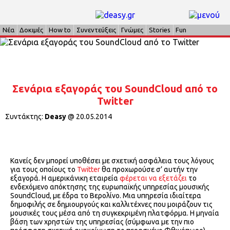
Νέα
Δοκιμές
How to
Συνεντεύξεις
Γνώμες
Stories
Fun
Σενάρια εξαγοράς του SoundCloud από το
Twitter
Συντάκτης:
Deasy
@
20.05.2014
Κανείς δεν μπορεί υποθέσει με σχετική ασφάλεια τους λόγους
για τους οποίους το
Twitter
θα προχωρούσε σ’ αυτήν την
εξαγορά. Η αμερικάνικη εταιρεία
φέρεται να εξετάζει
το
ενδεχόμενο απόκτησης της ευρωπαϊκής υπηρεσίας μουσικής
SoundCloud, με έδρα το Βερολίνο. Μια υπηρεσία ιδιαίτερα
δημοφιλής σε δημιουργούς και καλλιτέχνες που μοιράζουν τις
μουσικές τους μέσα από τη συγκεκριμένη πλατφόρμα. Η μηναία
βάση των χρηστών της υπηρεσίας (σύμφωνα με την πιο