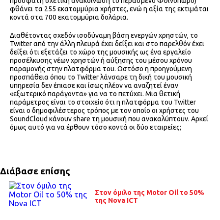
πρόσφατη σχετική ανακοίνωση το περασμένο Φθινόπωρο)
φθάνει τα 255 εκατομμύρια χρήστες, ενώ η αξία της εκτιμάται
κοντά στα 700 εκατομμύρια δολάρια.
Διαθέτοντας σχεδόν ισοδύναμη βάση ενεργών χρηστών, το
Twitter από την άλλη πλευρά έχει δείξει και στο παρελθόν έχει
δείξει ότι εξετάζει το χώρο της μουσικής ως ένα εργαλείο
προσέλκυσης νέων χρηστών ή αύξησης του μέσου χρόνου
παραμονής στην πλατφόρμα του. Ωστόσο η προηγούμενη
προσπάθεια όπου το Twitter λάνσαρε τη δική του μουσική
υπηρεσία δεν έπιασε και ίσως πλέον να αναζητεί έναν
«εξωτερικό παράγοντα» για να το πετύχει. Μια θετική
παράμετρος είναι το στοιχείο ότι η πλατφόρμα του Twitter
είναι ο δημοφιλέστερος τρόπος με τον οποίο οι χρήστες του
SoundCloud κάνουν share τη μουσική που ανακαλύπτουν. Αρκεί
όμως αυτό για να έρθουν τόσο κοντά οι δύο εταιρείες;
Διάβασε επίσης
Στον όμιλο της Motor Oil το 50%
της Nova ICT