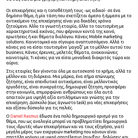
Οι επιχειρήσεις και η τοποθέτησή τους -ως ειδικοί- σε ένα
δημόσιο θέμα, ή μία τάση που σχετίζεται άμεσα ή έμμεσα με το
αντικείμενο της επιχείρησης είναι για δεκάδες χρόνια
ζητούμενο. Άλλο το γνωστή εταιρία, άλλο το ταυτισμένη με
χαρακτηριστικά εικόνας, που φέρνουν κοντά της κοινό,
ερωτήσεις ή και θέματα διαλόγου. Κάνεις Mobile marketing
solutions. Καινοτομικό και σίγουρα αναπτυσσόμενο. Αλλά τι
κάνεις για να είσαι ταυτισμένο ‘μαγαζί’ με το μέλλον αυτού του
business; Κάνεις έρευνες, μελετάς θέματα, ανακοινώνεις
καινοτομία; Τι κάνεις για να είσαι μοναδικά διακριτός τώρα και
αύριο;
Στις εταιρίες δεν γίνονται όλα με αυτοσκοπό το χρήμα, αλλά το
μέλλον και τη διάρκεια. Μια μάρκα, ένα σήμα επώνυμης
ζήτησης, είναι επενδυτικό αντικείμενο, είναι μελλοντικός
εργοδότης, είναι συνεργάτης, δημιουργεί ζήτηση, προσφέρει
στην κοινωνία, επιμορφώνει ανθρώπους και όλα αυτά
απαιτούν μια υψηλή αξία αντιλήψεων και γνώσης για την
επιχείρηση. Δύσκολο (εως άγνωστο task) για νέες επιχειρήσεις
και εξίσου δύσκολο για τις παλιές.
Ο
Daniel Rasmus
έδωσε ένα πολύ δημιουργικό ορισμό για το
θέμα, που ως αναλογία μπορεί να προβληματίσει δημιουργικά
τους ιδρυτές νέων επιχειρήσεων και να τους εξηγήσει, γιατί
μεγάλο μέρος των ενεργειών marketing που κάνουν είναι
σπατάλη χρόνου με μικρό αποτέλεσμα (συν/ξεις, δηλώσεις και