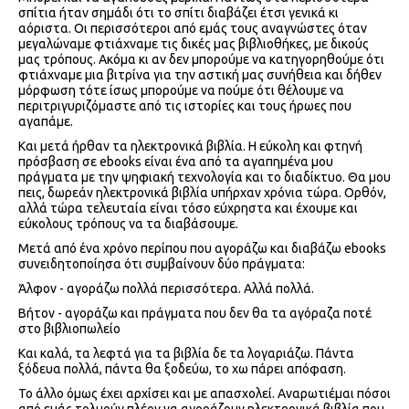
σπίτια ήταν σημάδι ότι το σπίτι διαβάζει έτσι γενικά κι
αόριστα. Οι περισσότεροι από εμάς τους αναγνώστες όταν
μεγαλώναμε φτιάχναμε τις δικές μας βιβλιοθήκες, με δικούς
μας τρόπους. Ακόμα κι αν δεν μπορούμε να κατηγορηθούμε ότι
φτιάχναμε μια βιτρίνα για την αστική μας συνήθεια και δήθεν
μόρφωση τότε ίσως μπορούμε να πούμε ότι θέλουμε να
περιτριγυριζόμαστε από τις ιστορίες και τους ήρωες που
αγαπάμε.
Και μετά ήρθαν τα ηλεκτρονικά βιβλία. Η εύκολη και φτηνή
πρόσβαση σε ebooks είναι ένα από τα αγαπημένα μου
πράγματα με την ψηφιακή τεχνολογία και το διαδίκτυο. Θα μου
πεις, δωρεάν ηλεκτρονικά βιβλία υπήρχαν χρόνια τώρα. Ορθόν,
αλλά τώρα τελευταία είναι τόσο εύχρηστα και έχουμε και
εύκολους τρόπους να τα διαβάσουμε.
Μετά από ένα χρόνο περίπου που αγοράζω και διαβάζω ebooks
συνειδητοποίησα ότι συμβαίνουν δύο πράγματα:
Άλφον - αγοράζω πολλά περισσότερα. Αλλά πολλά.
Βήτον - αγοράζω και πράγματα που δεν θα τα αγόραζα ποτέ
στο βιβλιοπωλείο
Και καλά, τα λεφτά για τα βιβλία δε τα λογαριάζω. Πάντα
ξόδευα πολλά, πάντα θα ξοδεύω, το χω πάρει απόφαση.
Το άλλο όμως έχει αρχίσει και με απασχολεί. Αναρωτιέμαι πόσοι