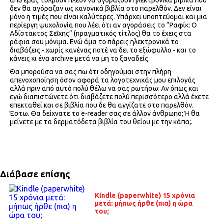
από εμάς τολμούν πλέον να αγοράζουν ηλεκτρονικά βιβλία που
δεν θα αγόραζαν ως κανονικά βιβλία στο παρελθόν. Δεν είναι
μόνο η τιμές που είναι καλύτερες. Υπάρχει υποπτεύομαι και μια
περίεργη ψυχολογία που λέει ότι αν αγοράσεις το “Ραφίκ: Ο
Αδίστακτος Σεΐχης” (πραγματικός τίτλος) θα το έχεις στα
ράφια σου μόνιμα. Ενώ άμα το πάρεις ηλεκτρονικά το
διαβάζεις - χωρίς κανένας ποτέ να δει το εξώφυλλο - και το
κάνεις κι ένα archive μετά να μη το ξαναδείς.
Θα μπορούσα να σας πω ότι οδηγούμαι στην πλήρη
απενοχοποίηση όσον αφορά τα λογοτεχνικάς μου επιλογάς
αλλά πριν από αυτό πολύ θέλω να σας ρωτήσω: Αν όπως και
εγώ διαπιστώνετε ότι διαβάζετε πολύ περισσότερο αλλά έχετε
επεκταθεί και σε βιβλία που δε θα αγγίζατε στο παρελθόν.
Έστω. Θα δείχνατε το e-reader σας σε άλλον άνθρωπο; Ή θα
μείνετε με τα δερματόδετα βιβλία του θείου με την κάπα;.
Διάβασε επίσης
Kindle (paperwhite) 15 χρόνια
μετά: μήπως ήρθε (πια) η ώρα
του;